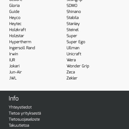
Gloria
SDMO
Guide
Shinano
Heyco
Stabila
Heytec
Stanley
Holzkraft
Steinel
Holzstar
Super
Hypertherm
Super Ego
Ingersoll Rand
Ullman
Irwin
Unicraft
IUR
Wera
Jokari
Wonder Grip
Jun-Air
Zeca
JWL
Zekler
Info
Yhteystiedot
Tietoa yrityksestä
Tietosuojaseloste
Takuutietoa