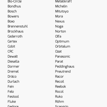
Bio-Circle
Metallkraft
Bondhus
Michelin
Bosch
Mitutoyo
Bowers
Mora
Boxo
Nexus
Brennenstuhl
Noga
Brockhaus
Norton
Cederroth
Olfa
Certex
Optimum
Cobit
Orbitalum
CRC
Ozat
Dewalt
Panasonic
Diesella
Parat
Dormer
Peddinghaus
Dremel
Pneutrend
Dräco
Racor
Durlach
Recoil
Fein
Reebok
Felo
Rocol
Festool
Ruko
Fluke
Röhm
Gedore
Scangrip