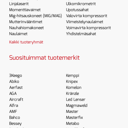
Linjalaserit
Ulkomikrometrit
Momenttiavaimet
Upotussahat
Mig-hitsauskoneet (MIG/MAG)
Valovirta kompressorit
Mutterinvääntimet
Viimeistelynaulaimet
Nauhahiomakoneet
Voimavirta kompressorit
Naulaimet
Yhdistelmäsahat
Kaikki tuoteryhmät
Suosituimmat tuotemerkit
3Keego
Kemppi
Abiko
Knipex
Aerfast
Komelon
AGA
Kränzle
Aircraft
Led Lenser
Alfra
Magmaweld
AMF
Master
Bahco
Masterfix
Bessey
Metabo