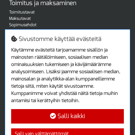
Toimitus ja maksaminen
Toimitustavat
Maksutavat
Sopimusehdot
Turvallista ostamista
Jälleenmyyjille
Sivustomme käyttää evästeitä
Tax free / verovapaa myynti
Asiakastilini
Käytämme evästeitä tarjoamamme sisällön ja
mainosten räätälöimiseen, sosiaalisen median
Asiakastili
ominaisuuksien tukemiseen ja kävijämäärämme
Luo tili
analysoimiseen. Lisäksi jaamme sosiaalisen median,
Kirjaudu sisään
mainosalan ja analytiikka-alan kumppaneillemme
Ota yhteyttä
tietoja siitä, miten käytät sivustoamme.
Protools Oy
Kumppanimme voivat yhdistää näitä tietoja muihin
antamiisi tai kerättyihin tietoihin.
Tuottajankatu 13
04440 Järvenpää
Salli kaikki
Puh: (09) 7515 4700
info@protools.fi
Uutiskirje
Salli vain välttämättömät