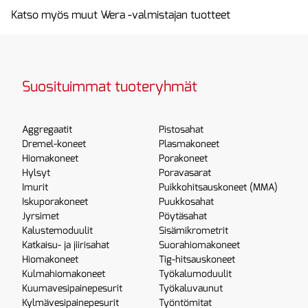
Katso myös muut Wera -valmistajan tuotteet
Suosituimmat tuoteryhmät
Aggregaatit
Pistosahat
Dremel-koneet
Plasmakoneet
Hiomakoneet
Porakoneet
Hylsyt
Poravasarat
Imurit
Puikkohitsauskoneet (MMA)
Iskuporakoneet
Puukkosahat
Jyrsimet
Pöytäsahat
Kalustemoduulit
Sisämikrometrit
Katkaisu- ja jiirisahat
Suorahiomakoneet
Hiomakoneet
Tig-hitsauskoneet
Kulmahiomakoneet
Työkalumoduulit
Kuumavesipainepesurit
Työkaluvaunut
Kylmävesipainepesurit
Työntömitat