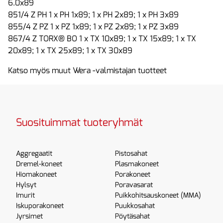
6.0x89
851/4 Z PH 1 x PH 1x89; 1 x PH 2x89; 1 x PH 3x89
855/4 Z PZ 1 x PZ 1x89; 1 x PZ 2x89; 1 x PZ 3x89
867/4 Z TORX® BO 1 x TX 10x89; 1 x TX 15x89; 1 x TX
20x89; 1 x TX 25x89; 1 x TX 30x89
Katso myös muut Wera -valmistajan tuotteet
Suosituimmat tuoteryhmät
Aggregaatit
Pistosahat
Dremel-koneet
Plasmakoneet
Hiomakoneet
Porakoneet
Hylsyt
Poravasarat
Imurit
Puikkohitsauskoneet (MMA)
Iskuporakoneet
Puukkosahat
Jyrsimet
Pöytäsahat