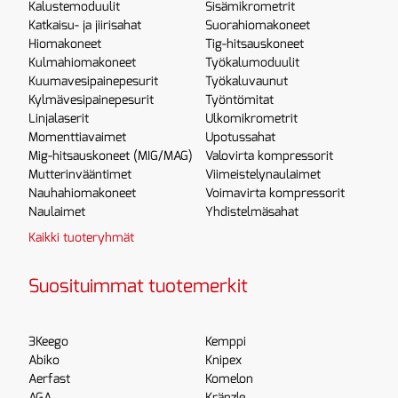
Kalustemoduulit
Sisämikrometrit
Katkaisu- ja jiirisahat
Suorahiomakoneet
Hiomakoneet
Tig-hitsauskoneet
Kulmahiomakoneet
Työkalumoduulit
Kuumavesipainepesurit
Työkaluvaunut
Kylmävesipainepesurit
Työntömitat
Linjalaserit
Ulkomikrometrit
Momenttiavaimet
Upotussahat
Mig-hitsauskoneet (MIG/MAG)
Valovirta kompressorit
Mutterinvääntimet
Viimeistelynaulaimet
Nauhahiomakoneet
Voimavirta kompressorit
Naulaimet
Yhdistelmäsahat
Kaikki tuoteryhmät
Suosituimmat tuotemerkit
3Keego
Kemppi
Abiko
Knipex
Aerfast
Komelon
AGA
Kränzle