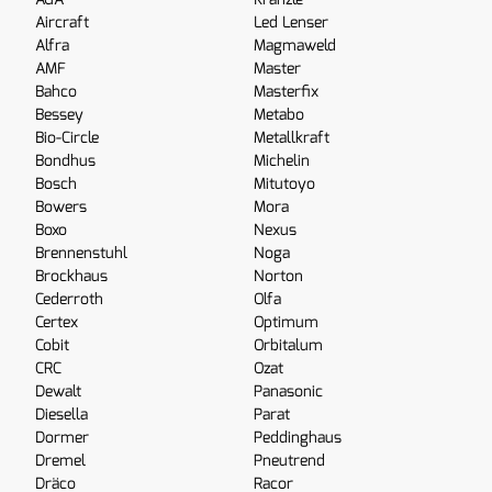
Aircraft
Led Lenser
Alfra
Magmaweld
AMF
Master
Bahco
Masterfix
Bessey
Metabo
Bio-Circle
Metallkraft
Bondhus
Michelin
Bosch
Mitutoyo
Bowers
Mora
Boxo
Nexus
Brennenstuhl
Noga
Brockhaus
Norton
Cederroth
Olfa
Certex
Optimum
Cobit
Orbitalum
CRC
Ozat
Dewalt
Panasonic
Diesella
Parat
Dormer
Peddinghaus
Dremel
Pneutrend
Dräco
Racor