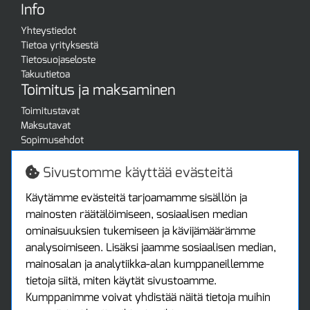
Info
Yhteystiedot
Tietoa yrityksestä
Tietosuojaseloste
Takuutietoa
Toimitus ja maksaminen
Toimitustavat
Maksutavat
Sopimusehdot
Turvallista ostamista
Jälleenmyyjille
Sivustomme käyttää evästeitä
Tax free / verovapaa myynti
Asiakastilini
Käytämme evästeitä tarjoamamme sisällön ja
mainosten räätälöimiseen, sosiaalisen median
Asiakastili
ominaisuuksien tukemiseen ja kävijämäärämme
Luo tili
analysoimiseen. Lisäksi jaamme sosiaalisen median,
Kirjaudu sisään
mainosalan ja analytiikka-alan kumppaneillemme
Ota yhteyttä
tietoja siitä, miten käytät sivustoamme.
Protools Oy
Kumppanimme voivat yhdistää näitä tietoja muihin