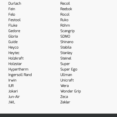
Durlach
Recoil
Fein
Reebok
Felo
Rocol
Festool
Ruko
Fluke
Röhm
Gedore
Scangrip
Gloria
SDMO
Guide
Shinano
Heyco
Stabila
Heytec
Stanley
Holzkraft
Steinel
Holzstar
Super
Hypertherm
Super Ego
Ingersoll Rand
Ullman
Irwin
Unicraft
IUR
Wera
Jokari
Wonder Grip
Jun-Air
Zeca
JWL
Zekler