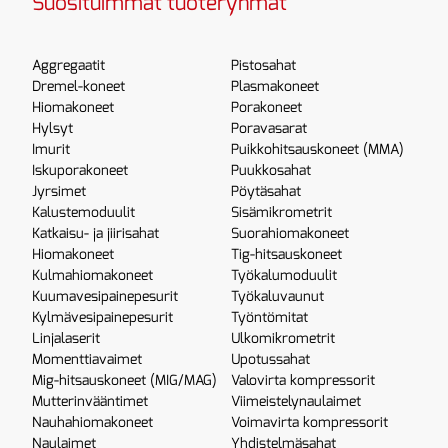
Suosituimmat tuoteryhmät
Aggregaatit
Pistosahat
Dremel-koneet
Plasmakoneet
Hiomakoneet
Porakoneet
Hylsyt
Poravasarat
Imurit
Puikkohitsauskoneet (MMA)
Iskuporakoneet
Puukkosahat
Jyrsimet
Pöytäsahat
Kalustemoduulit
Sisämikrometrit
Katkaisu- ja jiirisahat
Suorahiomakoneet
Hiomakoneet
Tig-hitsauskoneet
Kulmahiomakoneet
Työkalumoduulit
Kuumavesipainepesurit
Työkaluvaunut
Kylmävesipainepesurit
Työntömitat
Linjalaserit
Ulkomikrometrit
Momenttiavaimet
Upotussahat
Mig-hitsauskoneet (MIG/MAG)
Valovirta kompressorit
Mutterinvääntimet
Viimeistelynaulaimet
Nauhahiomakoneet
Voimavirta kompressorit
Naulaimet
Yhdistelmäsahat