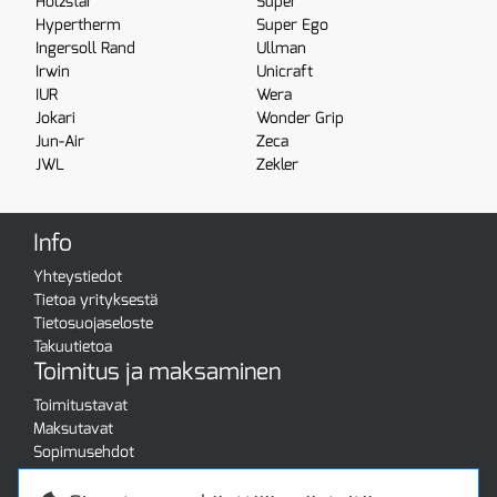
Holzstar
Super
Hypertherm
Super Ego
Ingersoll Rand
Ullman
Irwin
Unicraft
IUR
Wera
Jokari
Wonder Grip
Jun-Air
Zeca
JWL
Zekler
Info
Yhteystiedot
Tietoa yrityksestä
Tietosuojaseloste
Takuutietoa
Toimitus ja maksaminen
Toimitustavat
Maksutavat
Sopimusehdot
Turvallista ostamista