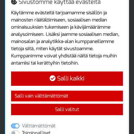
Jälleenmyyjille
Sivustomme käyttää evästeitä
Tax free / verovapaa myynti
Asiakastilini
Käytämme evästeitä tarjoamamme sisällön ja
mainosten räätälöimiseen, sosiaalisen median
Asiakastili
ominaisuuksien tukemiseen ja kävijämäärämme
Luo tili
analysoimiseen. Lisäksi jaamme sosiaalisen median,
Kirjaudu sisään
mainosalan ja analytiikka-alan kumppaneillemme
Ota yhteyttä
tietoja siitä, miten käytät sivustoamme.
Protools Oy
Kumppanimme voivat yhdistää näitä tietoja muihin
antamiisi tai kerättyihin tietoihin.
Tuottajankatu 13
04440 Järvenpää
Salli kaikki
Puh: (09) 7515 4700
info@protools.fi
Uutiskirje
Salli vain välttämättömät
Tilaa maksuton uutiskirjeemme
Salli valitut
Välttämättömät
Toiminnalliset