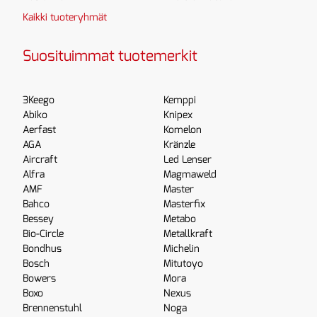
Kaikki tuoteryhmät
Suosituimmat tuotemerkit
3Keego
Kemppi
Abiko
Knipex
Aerfast
Komelon
AGA
Kränzle
Aircraft
Led Lenser
Alfra
Magmaweld
AMF
Master
Bahco
Masterfix
Bessey
Metabo
Bio-Circle
Metallkraft
Bondhus
Michelin
Bosch
Mitutoyo
Bowers
Mora
Boxo
Nexus
Brennenstuhl
Noga