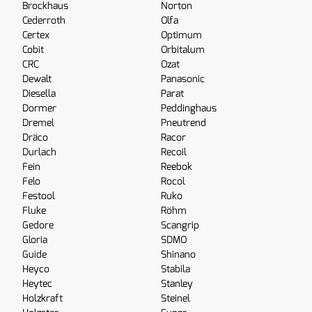
Brockhaus
Norton
Cederroth
Olfa
Certex
Optimum
Cobit
Orbitalum
CRC
Ozat
Dewalt
Panasonic
Diesella
Parat
Dormer
Peddinghaus
Dremel
Pneutrend
Dräco
Racor
Durlach
Recoil
Fein
Reebok
Felo
Rocol
Festool
Ruko
Fluke
Röhm
Gedore
Scangrip
Gloria
SDMO
Guide
Shinano
Heyco
Stabila
Heytec
Stanley
Holzkraft
Steinel