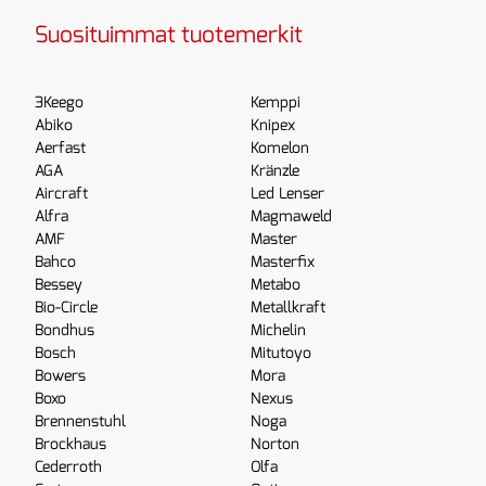
Suosituimmat tuotemerkit
3Keego
Kemppi
Abiko
Knipex
Aerfast
Komelon
AGA
Kränzle
Aircraft
Led Lenser
Alfra
Magmaweld
AMF
Master
Bahco
Masterfix
Bessey
Metabo
Bio-Circle
Metallkraft
Bondhus
Michelin
Bosch
Mitutoyo
Bowers
Mora
Boxo
Nexus
Brennenstuhl
Noga
Brockhaus
Norton
Cederroth
Olfa