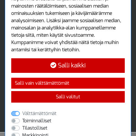
mainosten räätälöimiseen, sosiaalisen median
Asiakastili
ominaisuuksien tukemiseen ja kävijämäärämme
Luo tili
analysoimiseen. Lisäksi jaamme sosiaalisen median,
Kirjaudu sisään
mainosalan ja analytiikka-alan kumppaneillemme
Ota yhteyttä
tietoja siitä, miten käytät sivustoamme.
Protools Oy
Kumppanimme voivat yhdistää näitä tietoja muihin
antamiisi tai kerättyihin tietoihin.
Tuottajankatu 13
04440 Järvenpää
Salli kaikki
Puh: (09) 7515 4700
info@protools.fi
Uutiskirje
Salli vain välttämättömät
Tilaa maksuton uutiskirjeemme
Salli valitut
Välttämättömät
Toiminnalliset
Tilastolliset
Markkinointi