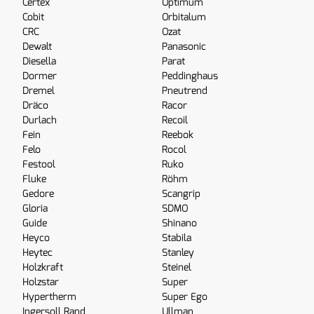
Certex
Optimum
Cobit
Orbitalum
CRC
Ozat
Dewalt
Panasonic
Diesella
Parat
Dormer
Peddinghaus
Dremel
Pneutrend
Dräco
Racor
Durlach
Recoil
Fein
Reebok
Felo
Rocol
Festool
Ruko
Fluke
Röhm
Gedore
Scangrip
Gloria
SDMO
Guide
Shinano
Heyco
Stabila
Heytec
Stanley
Holzkraft
Steinel
Holzstar
Super
Hypertherm
Super Ego
Ingersoll Rand
Ullman