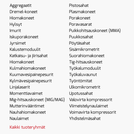
Aggregaatit
Pistosahat
Dremel-koneet
Plasmakoneet
Hiomakoneet
Porakoneet
Hylsyt
Poravasarat
Imurit
Puikkohitsauskoneet (MMA)
Iskuporakoneet
Puukkosahat
Jyrsimet
Pöytäsahat
Kalustemoduulit
Sisämikrometrit
Katkaisu- ja jiirisahat
Suorahiomakoneet
Hiomakoneet
Tig-hitsauskoneet
Kulmahiomakoneet
Työkalumoduulit
Kuumavesipainepesurit
Työkaluvaunut
Kylmävesipainepesurit
Työntömitat
Linjalaserit
Ulkomikrometrit
Momenttiavaimet
Upotussahat
Mig-hitsauskoneet (MIG/MAG)
Valovirta kompressorit
Mutterinvääntimet
Viimeistelynaulaimet
Nauhahiomakoneet
Voimavirta kompressorit
Naulaimet
Yhdistelmäsahat
Kaikki tuoteryhmät