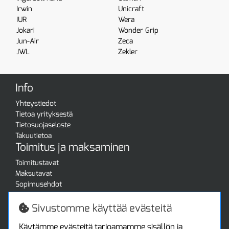
Irwin
Unicraft
IUR
Wera
Jokari
Wonder Grip
Jun-Air
Zeca
JWL
Zekler
Info
Yhteystiedot
Tietoa yrityksestä
Tietosuojaseloste
Takuutietoa
Toimitus ja maksaminen
Toimitustavat
Maksutavat
Sopimusehdot
Turvallista ostamista
Jälleenmyyjille
Sivustomme käyttää evästeitä
Tax free / verovapaa myynti
Asiakastilini
Käytämme evästeitä tarjoamamme sisällön ja