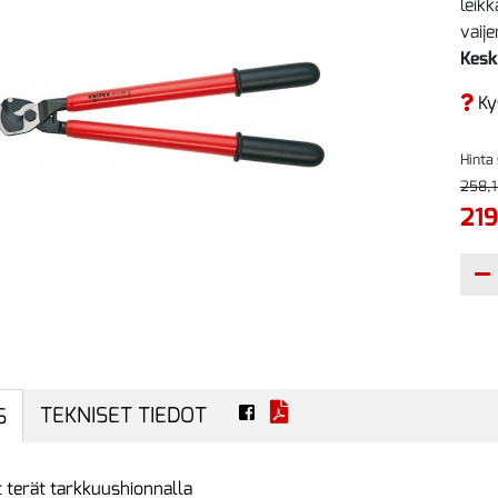
leik
vaijer
Kesk
Ky
Hinta
258,1
219
TEKNISET TIEDOT
S
t terät tarkkuushionnalla