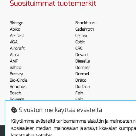
Suosituimmat tuotemerkit
3Keego
Brockhaus
Abiko
Cederroth
Aerfast
Certex
AGA
Cobit
Aircraft
CRC
Alfra
Dewalt
AMF
Diesella
Bahco
Dormer
Bessey
Dremel
Bio-Circle
Dräco
Bondhus
Durlach
Bosch
Fein
Bowers
Felo
Boxo
Festool
Sivustomme käyttää evästeitä
Brennenstuhl
Fluke
Käytämme evästeitä tarjoamamme sisällön ja mainosten rä
sosiaalisen median, mainosalan ja analytiikka-alan kumppa
Info
Toimitus ja maksa
kerättyihin tietoihin.