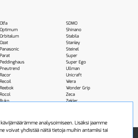
Olfa
SDMO
Optimum
Shinano
Orbitalum
Stabila
Ozat
Stanley
Panasonic
Steinel
Parat
Super
Peddinghaus
Super Ego
Pneutrend
Ullman
Racor
Unicraft
Recoil
Wera
Reebok
Wonder Grip
Rocol
Zeca
Ruko
Zekler
Röhm
Scangrip
a kävijämäärämme analysoimiseen. Lisäksi jaamme
voivat yhdistää näitä tietoja muihin antamiisi tai
 Oy
Uutiskirje