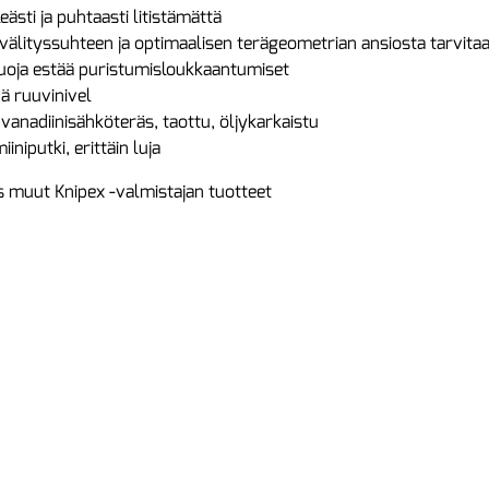
leästi ja puhtaasti litistämättä
n välityssuhteen ja optimaalisen terägeometrian ansiosta tarv
suoja estää puristumisloukkaantumiset
ä ruuvinivel
 vanadiinisähköteräs, taottu, öljykarkaistu
iiniputki, erittäin luja
 muut Knipex -valmistajan tuotteet