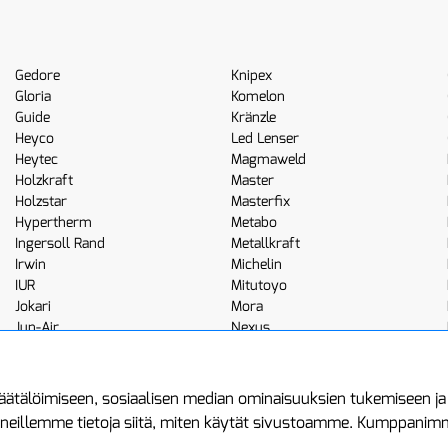
Gedore
Knipex
Gloria
Komelon
Guide
Kränzle
Heyco
Led Lenser
Heytec
Magmaweld
Holzkraft
Master
Holzstar
Masterfix
Hypertherm
Metabo
Ingersoll Rand
Metallkraft
Irwin
Michelin
IUR
Mitutoyo
Jokari
Mora
Jun-Air
Nexus
JWL
Noga
Kemppi
Norton
ätälöimiseen, sosiaalisen median ominaisuuksien tukemiseen j
neillemme tietoja siitä, miten käytät sivustoamme. Kumppanimme 
minen
Asiakastilini
Protools