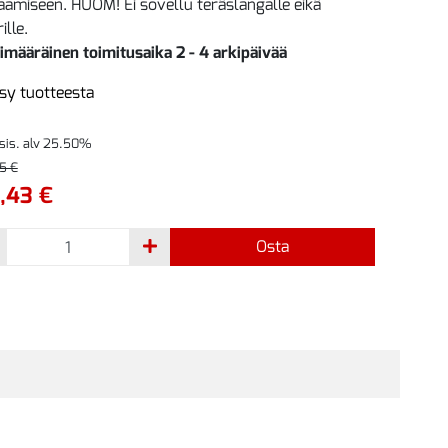
kaamiseen. HUOM! Ei sovellu teräslangalle eikä
ille.
imääräinen toimitusaika 2 - 4 arkipäivää
sy tuotteesta
 sis. alv 25.50%
5 €
,43 €
Osta