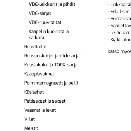
VDE-leikkurit ja pihdit
- Leikkaa si
- Edullise
VDE-sarjat
- Puristus
VDE-ruuvitaltat
- Säädettäv
Kaapelin kuorinta ja
- Teränpää:
katkaisu
- Kylki: alum
Ruuvitaltat
Katso myös
Ruuvauskärjet ja kärkisarjat
Kuusiokolo- ja TORX-sarjat
Kaappiavaimet
Poimintamagneetit ja peilit
Käsisahat
Peltisakset ja sakset
Vasarat ja lekat
Viilat
Meistit