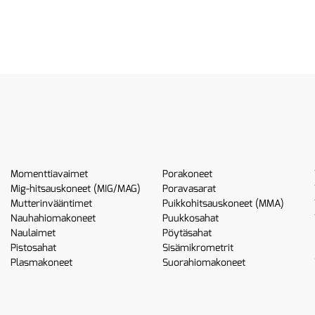
Momenttiavaimet
Porakoneet
Mig-hitsauskoneet (MIG/MAG)
Poravasarat
Mutterinvääntimet
Puikkohitsauskoneet (MMA)
Nauhahiomakoneet
Puukkosahat
Naulaimet
Pöytäsahat
Pistosahat
Sisämikrometrit
Plasmakoneet
Suorahiomakoneet