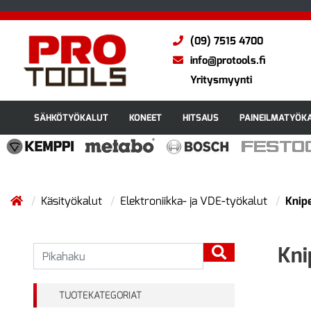
(09) 7515 4700
info@protools.fi
Yritysmyynti
SÄHKÖTYÖKALUT
KONEET
HITSAUS
PAINEILMATYÖK
Käsityökalut
Elektroniikka- ja VDE-työkalut
Knip
Kni
TUOTEKATEGORIAT