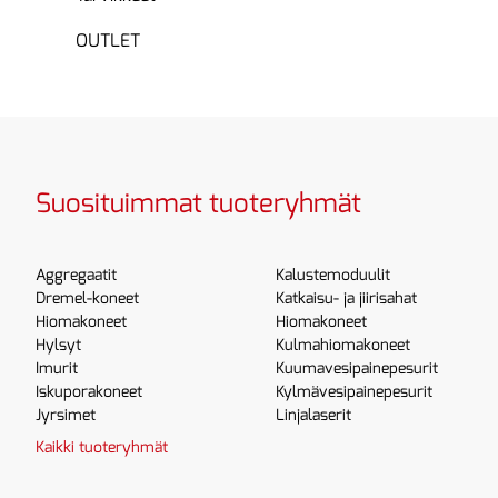
OUTLET
Suosituimmat tuoteryhmät
Aggregaatit
Kalustemoduulit
Dremel-koneet
Katkaisu- ja jiirisahat
Hiomakoneet
Hiomakoneet
Hylsyt
Kulmahiomakoneet
Imurit
Kuumavesipainepesurit
Iskuporakoneet
Kylmävesipainepesurit
Jyrsimet
Linjalaserit
Kaikki tuoteryhmät