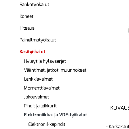
Sähkötyökalut
Koneet
Hitsaus
Paineilmatyökalut
Käsityökalut
Hylsyt ja hylsysarjat
Vääntimet, jatkot, muunnokset
Lenkkiavaimet
Momenttiavaimet
Jakoavaimet
Pihdit ja leikkurit
KUVAU
Elektroniikka- ja VDE-työkalut
Elektroniikkapihdit
- Karkaistu