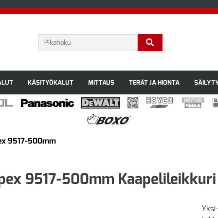
ALUT
KÄSITYÖKALUT
MITTAUS
TERÄT JA HIONTA
SÄILYT
ex 9517-500mm
pex 9517-500mm Kaapelileikkur
Yksi-