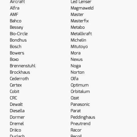
Aircraft
Led Lenser
Alfra
Magmaweld
AMF
Master
Bahco
Masterfix
Bessey
Metabo
Bio-Circle
Metallkraft
Bondhus
Michelin
Bosch
Mitutoyo
Bowers
Mora
Boxo
Nexus
Brennenstuhl
Noga
Brockhaus
Norton
Cederroth
Olfa
Certex
Optimum
Cobit
Orbitalum
CRC
Ozat
Dewalt
Panasonic
Diesella
Parat
Dormer
Peddinghaus
Dremel
Pneutrend
Dräco
Racor
Durlach
Recoil