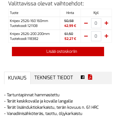
Valittavissa olevat vaihtoehdot:
Kpl
Tuote
Hinta
Knipex 2526-160 160mm
50,58
Tuotekoodi:121108
42,99 €
Knipex 2626-200 200mm
61,50
Tuotekoodi:118382
52,27 €
Lisää ostoskoriin
TEKNISET TIEDOT
KUVAUS
- Tartuntapinnat hammastettu
- Terät keskikovalle ja kovalle langalle
- Terät lisäinduktiokarkaistu, terän kovuus n. 61 HRC
- Vanadiinisähköteräs, taottu, öljykarkaistu