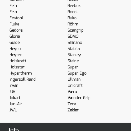
Fein
Reebok
Felo
Rocol
Festool
Ruko
Fluke
Röhm
Gedore
Scangrip
Gloria
SDMO
Guide
Shinano
Heyco
Stabila
Heytec
Stanley
Holzkraft
Steinel
Holzstar
Super
Hypertherm
Super Ego
Ingersoll Rand
Ullman
Irwin
Unicraft
IUR
Wera
Jokari
Wonder Grip
Jun-Air
Zeca
JWL
Zekler
Info