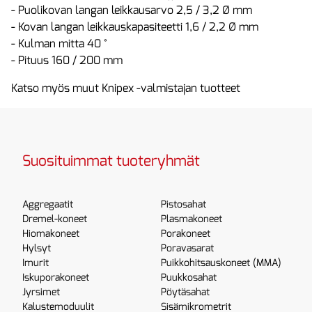
- Puolikovan langan leikkausarvo 2,5 / 3,2 Ø mm
- Kovan langan leikkauskapasiteetti 1,6 / 2,2 Ø mm
- Kulman mitta 40 °
- Pituus 160 / 200 mm
Katso myös muut Knipex -valmistajan tuotteet
Suosituimmat tuoteryhmät
Aggregaatit
Pistosahat
Dremel-koneet
Plasmakoneet
Hiomakoneet
Porakoneet
Hylsyt
Poravasarat
Imurit
Puikkohitsauskoneet (MMA)
Iskuporakoneet
Puukkosahat
Jyrsimet
Pöytäsahat
Kalustemoduulit
Sisämikrometrit