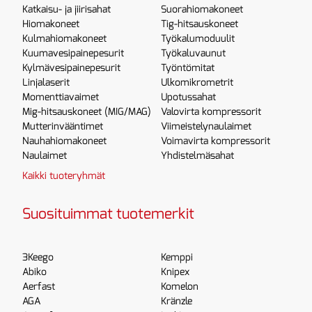
Katkaisu- ja jiirisahat
Suorahiomakoneet
Hiomakoneet
Tig-hitsauskoneet
Kulmahiomakoneet
Työkalumoduulit
Kuumavesipainepesurit
Työkaluvaunut
Kylmävesipainepesurit
Työntömitat
Linjalaserit
Ulkomikrometrit
Momenttiavaimet
Upotussahat
Mig-hitsauskoneet (MIG/MAG)
Valovirta kompressorit
Mutterinvääntimet
Viimeistelynaulaimet
Nauhahiomakoneet
Voimavirta kompressorit
Naulaimet
Yhdistelmäsahat
Kaikki tuoteryhmät
Suosituimmat tuotemerkit
3Keego
Kemppi
Abiko
Knipex
Aerfast
Komelon
AGA
Kränzle