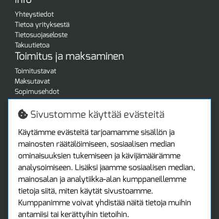
Yhteystiedot
Tietoa yrityksestä
Tietosuojaseloste
Takuutietoa
Toimitus ja maksaminen
Toimitustavat
Maksutavat
Sopimusehdot
Turvallista ostamista
Jälleenmyyjille
Sivustomme käyttää evästeitä
Tax free / verovapaa myynti
Asiakastilini
Käytämme evästeitä tarjoamamme sisällön ja
mainosten räätälöimiseen, sosiaalisen median
Asiakastili
ominaisuuksien tukemiseen ja kävijämäärämme
Luo tili
analysoimiseen. Lisäksi jaamme sosiaalisen median,
Kirjaudu sisään
mainosalan ja analytiikka-alan kumppaneillemme
Ota yhteyttä
tietoja siitä, miten käytät sivustoamme.
Protools Oy
Kumppanimme voivat yhdistää näitä tietoja muihin
antamiisi tai kerättyihin tietoihin.
Tuottajankatu 13