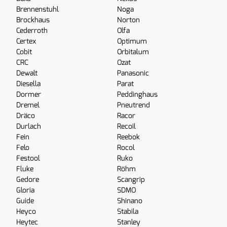
Brennenstuhl
Noga
Brockhaus
Norton
Cederroth
Olfa
Certex
Optimum
Cobit
Orbitalum
CRC
Ozat
Dewalt
Panasonic
Diesella
Parat
Dormer
Peddinghaus
Dremel
Pneutrend
Dräco
Racor
Durlach
Recoil
Fein
Reebok
Felo
Rocol
Festool
Ruko
Fluke
Röhm
Gedore
Scangrip
Gloria
SDMO
Guide
Shinano
Heyco
Stabila
Heytec
Stanley