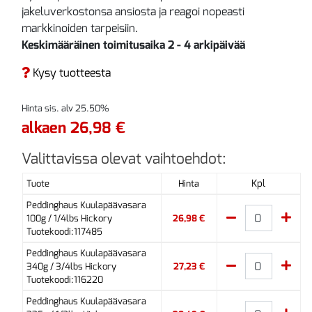
jakeluverkostonsa ansiosta ja reagoi nopeasti
markkinoiden tarpeisiin.
Keskimääräinen toimitusaika 2 - 4 arkipäivää
Kysy tuotteesta
Hinta sis. alv 25.50%
alkaen 26,98 €
Valittavissa olevat vaihtoehdot:
Kpl
Tuote
Hinta
Peddinghaus Kuulapäävasara
100g / 1/4lbs Hickory
26,98 €
Tuotekoodi:117485
Peddinghaus Kuulapäävasara
340g / 3/4lbs Hickory
27,23 €
Tuotekoodi:116220
Peddinghaus Kuulapäävasara