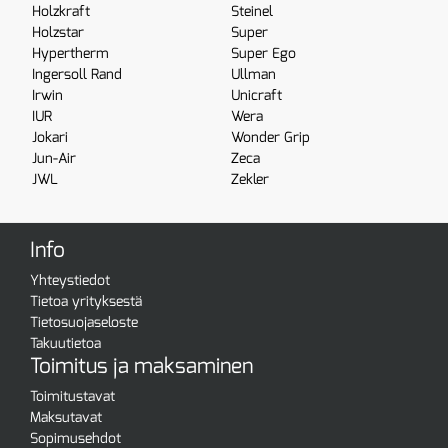
Holzkraft
Steinel
Holzstar
Super
Hypertherm
Super Ego
Ingersoll Rand
Ullman
Irwin
Unicraft
IUR
Wera
Jokari
Wonder Grip
Jun-Air
Zeca
JWL
Zekler
Info
Yhteystiedot
Tietoa yrityksestä
Tietosuojaseloste
Takuutietoa
Toimitus ja maksaminen
Toimitustavat
Maksutavat
Sopimusehdot