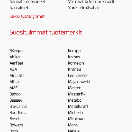
Nauhahiomakoneet
Voimavirta kompressorit
Naulaimet
Yhdistelmäsahat
Kaikki tuoteryhmät
Suosituimmat tuotemerkit
3Keego
Kemppi
Abiko
Knipex
Aerfast
Komelon
AGA
Kränzle
Aircraft
Led Lenser
Alfra
Magmaweld
AMF
Master
Bahco
Masterfix
Bessey
Metabo
Bio-Circle
Metallkraft
Bondhus
Michelin
Bosch
Mitutoyo
Bowers
Mora
Boxo
Nexus