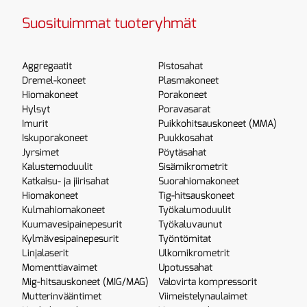
Suosituimmat tuoteryhmät
Aggregaatit
Pistosahat
Dremel-koneet
Plasmakoneet
Hiomakoneet
Porakoneet
Hylsyt
Poravasarat
Imurit
Puikkohitsauskoneet (MMA)
Iskuporakoneet
Puukkosahat
Jyrsimet
Pöytäsahat
Kalustemoduulit
Sisämikrometrit
Katkaisu- ja jiirisahat
Suorahiomakoneet
Hiomakoneet
Tig-hitsauskoneet
Kulmahiomakoneet
Työkalumoduulit
Kuumavesipainepesurit
Työkaluvaunut
Kylmävesipainepesurit
Työntömitat
Linjalaserit
Ulkomikrometrit
Momenttiavaimet
Upotussahat
Mig-hitsauskoneet (MIG/MAG)
Valovirta kompressorit
Mutterinvääntimet
Viimeistelynaulaimet