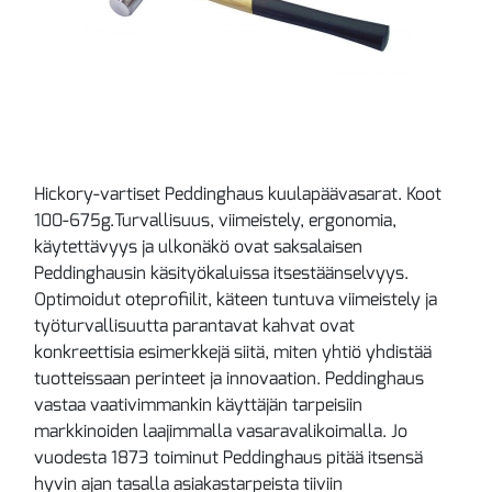
Hickory-vartiset Peddinghaus kuulapäävasarat. Koot
100-675g.Turvallisuus, viimeistely, ergonomia,
käytettävyys ja ulkonäkö ovat saksalaisen
Peddinghausin käsityökaluissa itsestäänselvyys.
Optimoidut oteprofiilit, käteen tuntuva viimeistely ja
työturvallisuutta parantavat kahvat ovat
konkreettisia esimerkkejä siitä, miten yhtiö yhdistää
tuotteissaan perinteet ja innovaation. Peddinghaus
vastaa vaativimmankin käyttäjän tarpeisiin
markkinoiden laajimmalla vasaravalikoimalla. Jo
vuodesta 1873 toiminut Peddinghaus pitää itsensä
hyvin ajan tasalla asiakastarpeista tiiviin