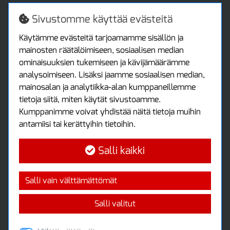
Turvallista ostamista
Jälleenmyyjille
Sivustomme käyttää evästeitä
Tax free / verovapaa myynti
Asiakastilini
Käytämme evästeitä tarjoamamme sisällön ja
mainosten räätälöimiseen, sosiaalisen median
Asiakastili
ominaisuuksien tukemiseen ja kävijämäärämme
Luo tili
analysoimiseen. Lisäksi jaamme sosiaalisen median,
Kirjaudu sisään
mainosalan ja analytiikka-alan kumppaneillemme
Ota yhteyttä
tietoja siitä, miten käytät sivustoamme.
Protools Oy
Kumppanimme voivat yhdistää näitä tietoja muihin
antamiisi tai kerättyihin tietoihin.
Tuottajankatu 13
04440 Järvenpää
Salli kaikki
Puh: (09) 7515 4700
info@protools.fi
Uutiskirje
Salli vain välttämättömät
Tilaa maksuton uutiskirjeemme
Salli valitut