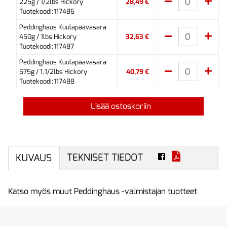
225g / 1/2lbs Hickory
28,49 €
Tuotekoodi:117486
Peddinghaus Kuulapäävasara
450g / 1lbs Hickory
32,63 €
Tuotekoodi:117487
Peddinghaus Kuulapäävasara
675g / 1.1/2lbs Hickory
40,79 €
Tuotekoodi:117488
Lisää ostoskoriin
TEKNISET TIEDOT
KUVAUS
Katso myös muut Peddinghaus -valmistajan tuotteet