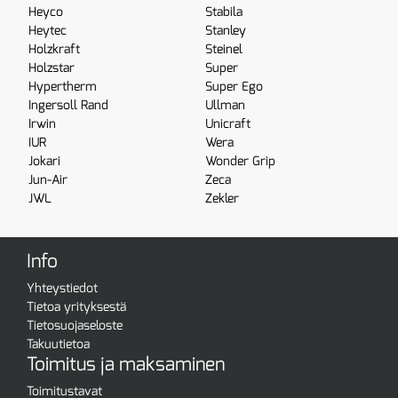
Heyco
Stabila
Heytec
Stanley
Holzkraft
Steinel
Holzstar
Super
Hypertherm
Super Ego
Ingersoll Rand
Ullman
Irwin
Unicraft
IUR
Wera
Jokari
Wonder Grip
Jun-Air
Zeca
JWL
Zekler
Info
Yhteystiedot
Tietoa yrityksestä
Tietosuojaseloste
Takuutietoa
Toimitus ja maksaminen
Toimitustavat