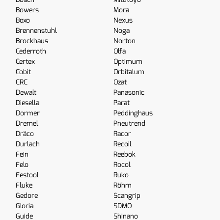
Bowers
Mora
Boxo
Nexus
Brennenstuhl
Noga
Brockhaus
Norton
Cederroth
Olfa
Certex
Optimum
Cobit
Orbitalum
CRC
Ozat
Dewalt
Panasonic
Diesella
Parat
Dormer
Peddinghaus
Dremel
Pneutrend
Dräco
Racor
Durlach
Recoil
Fein
Reebok
Felo
Rocol
Festool
Ruko
Fluke
Röhm
Gedore
Scangrip
Gloria
SDMO
Guide
Shinano