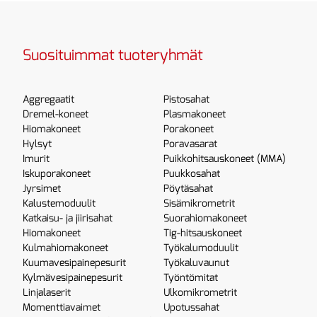
Suosituimmat tuoteryhmät
Aggregaatit
Pistosahat
Dremel-koneet
Plasmakoneet
Hiomakoneet
Porakoneet
Hylsyt
Poravasarat
Imurit
Puikkohitsauskoneet (MMA)
Iskuporakoneet
Puukkosahat
Jyrsimet
Pöytäsahat
Kalustemoduulit
Sisämikrometrit
Katkaisu- ja jiirisahat
Suorahiomakoneet
Hiomakoneet
Tig-hitsauskoneet
Kulmahiomakoneet
Työkalumoduulit
Kuumavesipainepesurit
Työkaluvaunut
Kylmävesipainepesurit
Työntömitat
Linjalaserit
Ulkomikrometrit
Momenttiavaimet
Upotussahat