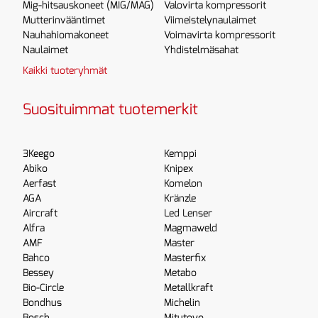
Mig-hitsauskoneet (MIG/MAG)
Valovirta kompressorit
Mutterinvääntimet
Viimeistelynaulaimet
Nauhahiomakoneet
Voimavirta kompressorit
Naulaimet
Yhdistelmäsahat
Kaikki tuoteryhmät
Suosituimmat tuotemerkit
3Keego
Kemppi
Abiko
Knipex
Aerfast
Komelon
AGA
Kränzle
Aircraft
Led Lenser
Alfra
Magmaweld
AMF
Master
Bahco
Masterfix
Bessey
Metabo
Bio-Circle
Metallkraft
Bondhus
Michelin
Bosch
Mitutoyo