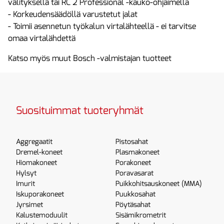
välityksellä tai RC 2 Professional -kauko-ohjaimella
- Korkeudensäädöllä varustetut jalat
- Toimii asennetun työkalun virtalähteellä - ei tarvitse
omaa virtalähdettä
Katso myös muut Bosch -valmistajan tuotteet
Suosituimmat tuoteryhmät
Aggregaatit
Pistosahat
Dremel-koneet
Plasmakoneet
Hiomakoneet
Porakoneet
Hylsyt
Poravasarat
Imurit
Puikkohitsauskoneet (MMA)
Iskuporakoneet
Puukkosahat
Jyrsimet
Pöytäsahat
Kalustemoduulit
Sisämikrometrit