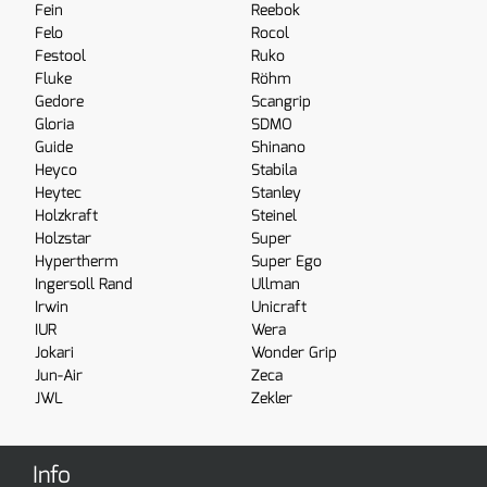
Fein
Reebok
Felo
Rocol
Festool
Ruko
Fluke
Röhm
Gedore
Scangrip
Gloria
SDMO
Guide
Shinano
Heyco
Stabila
Heytec
Stanley
Holzkraft
Steinel
Holzstar
Super
Hypertherm
Super Ego
Ingersoll Rand
Ullman
Irwin
Unicraft
IUR
Wera
Jokari
Wonder Grip
Jun-Air
Zeca
JWL
Zekler
Info