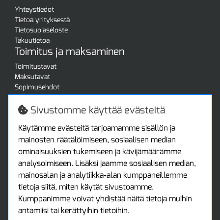
Yhteystiedot
Tietoa yrityksestä
Tietosuojaseloste
Takuutietoa
Toimitus ja maksaminen
Toimitustavat
Maksutavat
Sopimusehdot
Turvallista ostamista
Jälleenmyyjille
Sivustomme käyttää evästeitä
Tax free / verovapaa myynti
Asiakastilini
Käytämme evästeitä tarjoamamme sisällön ja
mainosten räätälöimiseen, sosiaalisen median
Asiakastili
ominaisuuksien tukemiseen ja kävijämäärämme
Luo tili
analysoimiseen. Lisäksi jaamme sosiaalisen median,
Kirjaudu sisään
mainosalan ja analytiikka-alan kumppaneillemme
Ota yhteyttä
tietoja siitä, miten käytät sivustoamme.
Protools Oy
Kumppanimme voivat yhdistää näitä tietoja muihin
antamiisi tai kerättyihin tietoihin.
Tuottajankatu 13