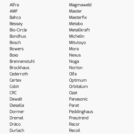
Alfra
Magmaweld
AMF
Master
Bahco
Masterfix
Bessey
Metabo
Bio-Circle
Metallkraft
Bondhus
Michelin
Bosch
Mitutoyo
Bowers
Mora
Boxo
Nexus
Brennenstuhl
Noga
Brockhaus
Norton
Cederroth
Olfa
Certex
Optimum
Cobit
Orbitalum
CRC
Ozat
Dewalt
Panasonic
Diesella
Parat
Dormer
Peddinghaus
Dremel
Pneutrend
Dräco
Racor
Durlach
Recoil