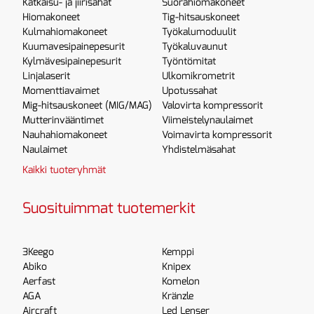
Katkaisu- ja jiirisahat
Suorahiomakoneet
Hiomakoneet
Tig-hitsauskoneet
Kulmahiomakoneet
Työkalumoduulit
Kuumavesipainepesurit
Työkaluvaunut
Kylmävesipainepesurit
Työntömitat
Linjalaserit
Ulkomikrometrit
Momenttiavaimet
Upotussahat
Mig-hitsauskoneet (MIG/MAG)
Valovirta kompressorit
Mutterinvääntimet
Viimeistelynaulaimet
Nauhahiomakoneet
Voimavirta kompressorit
Naulaimet
Yhdistelmäsahat
Kaikki tuoteryhmät
Suosituimmat tuotemerkit
3Keego
Kemppi
Abiko
Knipex
Aerfast
Komelon
AGA
Kränzle
Aircraft
Led Lenser