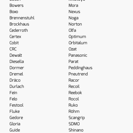
Bowers
Mora
Boxo
Nexus
Brennenstuhl
Noga
Brockhaus
Norton
Cederroth
Olfa
Certex
Optimum
Cobit
Orbitalum
CRC
Ozat
Dewalt
Panasonic
Diesella
Parat
Dormer
Peddinghaus
Dremel
Pneutrend
Dräco
Racor
Durlach
Recoil
Fein
Reebok
Felo
Rocol
Festool
Ruko
Fluke
Röhm
Gedore
Scangrip
Gloria
SDMO
Guide
Shinano