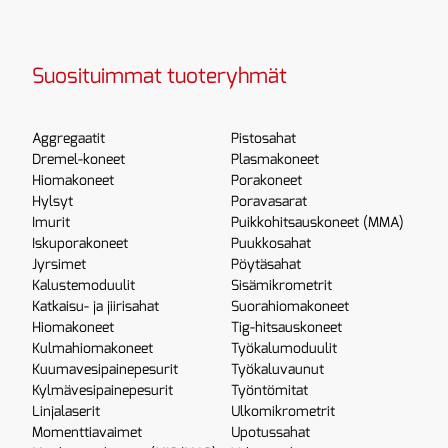
Suosituimmat tuoteryhmät
Aggregaatit
Pistosahat
Dremel-koneet
Plasmakoneet
Hiomakoneet
Porakoneet
Hylsyt
Poravasarat
Imurit
Puikkohitsauskoneet (MMA)
Iskuporakoneet
Puukkosahat
Jyrsimet
Pöytäsahat
Kalustemoduulit
Sisämikrometrit
Katkaisu- ja jiirisahat
Suorahiomakoneet
Hiomakoneet
Tig-hitsauskoneet
Kulmahiomakoneet
Työkalumoduulit
Kuumavesipainepesurit
Työkaluvaunut
Kylmävesipainepesurit
Työntömitat
Linjalaserit
Ulkomikrometrit
Momenttiavaimet
Upotussahat