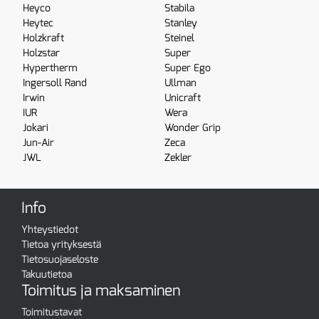
Heyco
Stabila
Heytec
Stanley
Holzkraft
Steinel
Holzstar
Super
Hypertherm
Super Ego
Ingersoll Rand
Ullman
Irwin
Unicraft
IUR
Wera
Jokari
Wonder Grip
Jun-Air
Zeca
JWL
Zekler
Info
Yhteystiedot
Tietoa yrityksestä
Tietosuojaseloste
Takuutietoa
Toimitus ja maksaminen
Toimitustavat