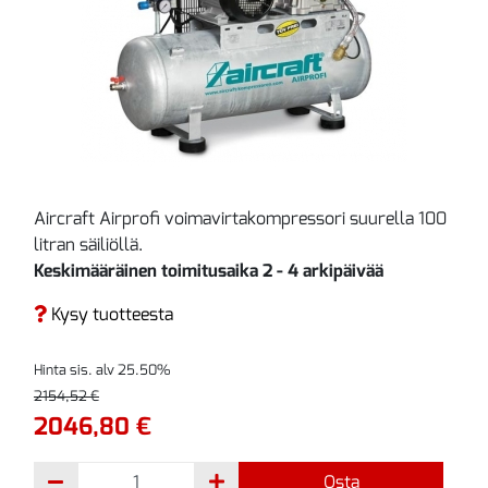
Aircraft Airprofi voimavirtakompressori suurella 100
litran säiliöllä.
Keskimääräinen toimitusaika 2 - 4 arkipäivää
Kysy tuotteesta
Hinta sis. alv 25.50%
2154,52 €
2046,80 €
Osta