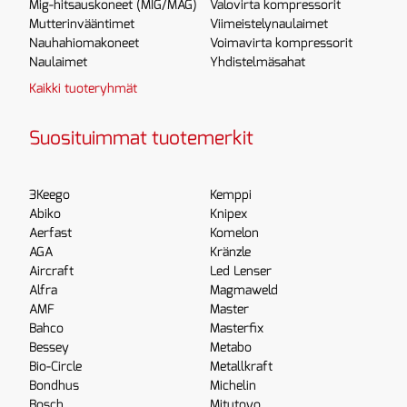
Mig-hitsauskoneet (MIG/MAG)
Valovirta kompressorit
Mutterinvääntimet
Viimeistelynaulaimet
Nauhahiomakoneet
Voimavirta kompressorit
Naulaimet
Yhdistelmäsahat
Kaikki tuoteryhmät
Suosituimmat tuotemerkit
3Keego
Kemppi
Abiko
Knipex
Aerfast
Komelon
AGA
Kränzle
Aircraft
Led Lenser
Alfra
Magmaweld
AMF
Master
Bahco
Masterfix
Bessey
Metabo
Bio-Circle
Metallkraft
Bondhus
Michelin
Bosch
Mitutoyo