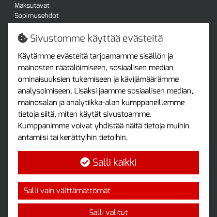
Maksutavat
Sopimusehdot
Turvallista ostamista
Jälleenmyyjille
Sivustomme käyttää evästeitä
Tax free / verovapaa myynti
Asiakastilini
Käytämme evästeitä tarjoamamme sisällön ja
mainosten räätälöimiseen, sosiaalisen median
Asiakastili
ominaisuuksien tukemiseen ja kävijämäärämme
Luo tili
analysoimiseen. Lisäksi jaamme sosiaalisen median,
Kirjaudu sisään
mainosalan ja analytiikka-alan kumppaneillemme
Ota yhteyttä
tietoja siitä, miten käytät sivustoamme.
Protools Oy
Kumppanimme voivat yhdistää näitä tietoja muihin
antamiisi tai kerättyihin tietoihin.
Tuottajankatu 13
04440 Järvenpää
Salli kaikki
Puh: (09) 7515 4700
info@protools.fi
Uutiskirje
Salli vain välttämättömät
Tilaa maksuton uutiskirjeemme
Salli valitut