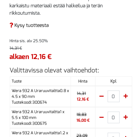
karkaistu materiaali estää halkeilua ja terän
rikkoutumista.
Kysy tuotteesta
Hinta sis. alv 25.50%
14,31 €
alkaen 12,16 €
Valittavissa olevat vaihtoehdot:
Kpl
Tuote
Hinta
Wera 932 A Uraruuvitaltta0.8 x
14,31
4.5 x 90 mm
12,16 €
Tuotekoodi:300674
Wera 932 A Uraruuvitaltta1 x
18,83
5.5 x 100 mm
16,00 €
Tuotekoodi:300675
Wera 932 A Uraruuvitaltta1.2 x
23,09