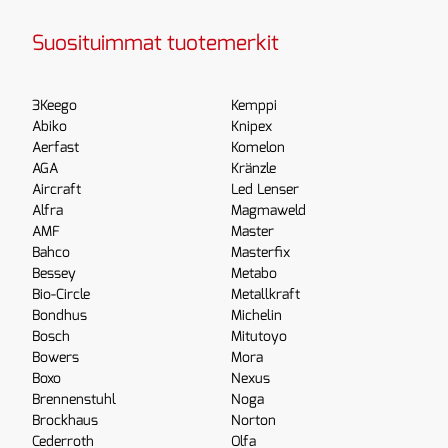
Suosituimmat tuotemerkit
3Keego
Kemppi
Abiko
Knipex
Aerfast
Komelon
AGA
Kränzle
Aircraft
Led Lenser
Alfra
Magmaweld
AMF
Master
Bahco
Masterfix
Bessey
Metabo
Bio-Circle
Metallkraft
Bondhus
Michelin
Bosch
Mitutoyo
Bowers
Mora
Boxo
Nexus
Brennenstuhl
Noga
Brockhaus
Norton
Cederroth
Olfa