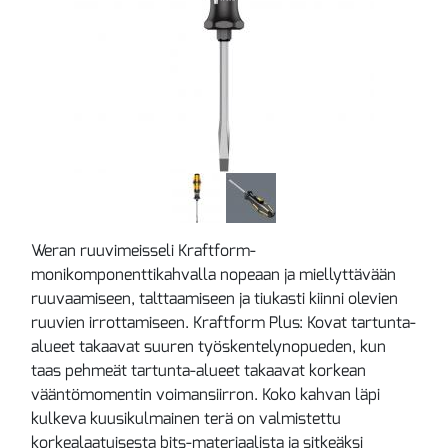
Weran ruuvimeisseli Kraftform-
monikomponenttikahvalla nopeaan ja miellyttävään
ruuvaamiseen, talttaamiseen ja tiukasti kiinni olevien
ruuvien irrottamiseen. Kraftform Plus: Kovat tartunta-
alueet takaavat suuren työskentelynopueden, kun
taas pehmeät tartunta-alueet takaavat korkean
vääntömomentin voimansiirron. Koko kahvan läpi
kulkeva kuusikulmainen terä on valmistettu
korkealaatuisesta bits-materiaalista ja sitkeäksi