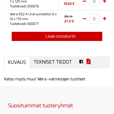
7 x 125 mm
19,63 €
Tuotekoodi:300676
Wera 932 A Uraruuvitaltta1.6 x
36,14
10 x 175 mm
27,11 €
Tuotekoodi:300677
Lisää ostoskoriin
TEKNISET TIEDOT
KUVAUS
Katso myös muut Wera -valmistajan tuotteet
Suosituimmat tuoteryhmät