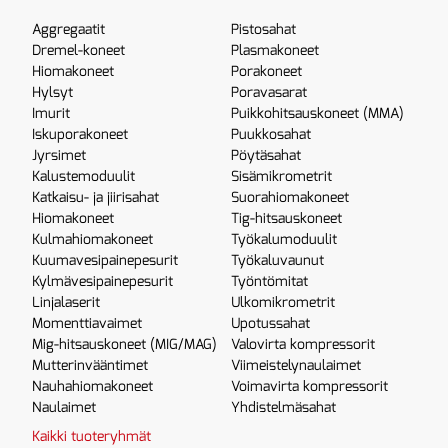
Aggregaatit
Pistosahat
Dremel-koneet
Plasmakoneet
Hiomakoneet
Porakoneet
Hylsyt
Poravasarat
Imurit
Puikkohitsauskoneet (MMA)
Iskuporakoneet
Puukkosahat
Jyrsimet
Pöytäsahat
Kalustemoduulit
Sisämikrometrit
Katkaisu- ja jiirisahat
Suorahiomakoneet
Hiomakoneet
Tig-hitsauskoneet
Kulmahiomakoneet
Työkalumoduulit
Kuumavesipainepesurit
Työkaluvaunut
Kylmävesipainepesurit
Työntömitat
Linjalaserit
Ulkomikrometrit
Momenttiavaimet
Upotussahat
Mig-hitsauskoneet (MIG/MAG)
Valovirta kompressorit
Mutterinvääntimet
Viimeistelynaulaimet
Nauhahiomakoneet
Voimavirta kompressorit
Naulaimet
Yhdistelmäsahat
Kaikki tuoteryhmät