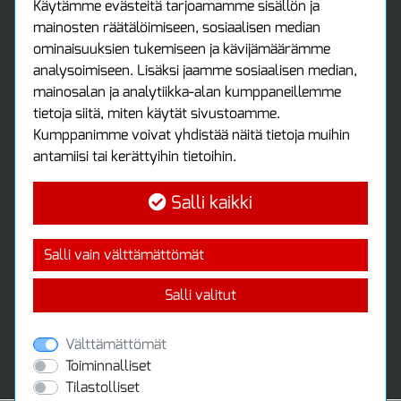
Asiakastilini
Käytämme evästeitä tarjoamamme sisällön ja
mainosten räätälöimiseen, sosiaalisen median
Asiakastili
ominaisuuksien tukemiseen ja kävijämäärämme
Luo tili
analysoimiseen. Lisäksi jaamme sosiaalisen median,
Kirjaudu sisään
mainosalan ja analytiikka-alan kumppaneillemme
Ota yhteyttä
tietoja siitä, miten käytät sivustoamme.
Protools Oy
Kumppanimme voivat yhdistää näitä tietoja muihin
antamiisi tai kerättyihin tietoihin.
Tuottajankatu 13
04440 Järvenpää
Salli kaikki
Puh: (09) 7515 4700
info@protools.fi
Uutiskirje
Salli vain välttämättömät
Tilaa maksuton uutiskirjeemme
Salli valitut
Välttämättömät
Toiminnalliset
Tilastolliset