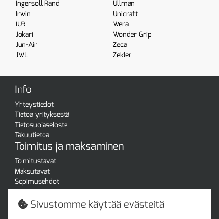
Ingersoll Rand
Ullman
Irwin
Unicraft
IUR
Wera
Jokari
Wonder Grip
Jun-Air
Zeca
JWL
Zekler
Info
Yhteystiedot
Tietoa yrityksestä
Tietosuojaseloste
Takuutietoa
Toimitus ja maksaminen
Toimitustavat
Maksutavat
Sopimusehdot
Turvallista ostamista
Jälleenmyyjille
Sivustomme käyttää evästeitä
Tax free / verovapaa myynti