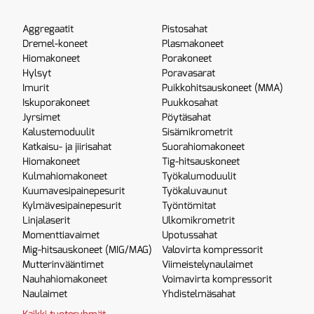
Aggregaatit
Pistosahat
Dremel-koneet
Plasmakoneet
Hiomakoneet
Porakoneet
Hylsyt
Poravasarat
Imurit
Puikkohitsauskoneet (MMA)
Iskuporakoneet
Puukkosahat
Jyrsimet
Pöytäsahat
Kalustemoduulit
Sisämikrometrit
Katkaisu- ja jiirisahat
Suorahiomakoneet
Hiomakoneet
Tig-hitsauskoneet
Kulmahiomakoneet
Työkalumoduulit
Kuumavesipainepesurit
Työkaluvaunut
Kylmävesipainepesurit
Työntömitat
Linjalaserit
Ulkomikrometrit
Momenttiavaimet
Upotussahat
Mig-hitsauskoneet (MIG/MAG)
Valovirta kompressorit
Mutterinvääntimet
Viimeistelynaulaimet
Nauhahiomakoneet
Voimavirta kompressorit
Naulaimet
Yhdistelmäsahat