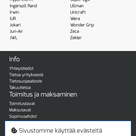
Ingersoll Rand
Ullman
Irwin
Unicraft
IUR
Wera
Jokari
Wonder Grip
Jun-Air
Zeca
JWL
Zekler
Info
Yhteystiedot
Tietoa yrityksestä
Tietosuojaseloste
Takuutietoa
Toimitus ja maksaminen
Toimitustavat
Maksutavat
Sopimusehdot
Turvallista ostamista
Jälleenmyyjille
Sivustomme käyttää evästeitä
Tax free / verovapaa myynti