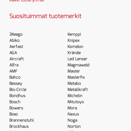
Kaikki tuoteryhmät
Suosituimmat tuotemerkit
3Keego
Kemppi
Abiko
Knipex
Aerfast
Komelon
AGA
Kränzle
Aircraft
Led Lenser
Alfra
Magmaweld
AMF
Master
Bahco
Masterfix
Bessey
Metabo
Bio-Circle
Metallkraft
Bondhus
Michelin
Bosch
Mitutoyo
Bowers
Mora
Boxo
Nexus
Brennenstuhl
Noga
Brockhaus
Norton