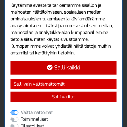
Asiakastilini
Käytämme evästeitä tarjoamamme sisällön ja
mainosten räätälöimiseen, sosiaalisen median
Asiakastili
ominaisuuksien tukemiseen ja kävijämäärämme
Luo tili
analysoimiseen. Lisäksi jaamme sosiaalisen median,
Kirjaudu sisään
mainosalan ja analytiikka-alan kumppaneillemme
Ota yhteyttä
tietoja siitä, miten käytät sivustoamme.
Protools Oy
Kumppanimme voivat yhdistää näitä tietoja muihin
antamiisi tai kerättyihin tietoihin.
Tuottajankatu 13
04440 Järvenpää
Salli kaikki
Puh: (09) 7515 4700
info@protools.fi
Uutiskirje
Salli vain välttämättömät
Tilaa maksuton uutiskirjeemme
Salli valitut
Välttämättömät
Toiminnalliset
Tilastolliset