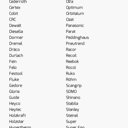
Cederroth
Olfa
Certex
Optimum
Cobit
Orbitalum
CRC
Ozat
Dewalt
Panasonic
Diesella
Parat
Dormer
Peddinghaus
Dremel
Pneutrend
Dräco
Racor
Durlach
Recoil
Fein
Reebok
Felo
Rocol
Festool
Ruko
Fluke
Röhm
Gedore
Scangrip
Gloria
SDMO
Guide
Shinano
Heyco
Stabila
Heytec
Stanley
Holzkraft
Steinel
Holzstar
Super
Hypertherm
Super Ego