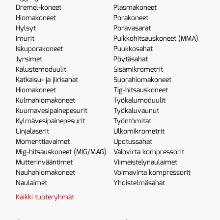
Dremel-koneet
Plasmakoneet
Hiomakoneet
Porakoneet
Hylsyt
Poravasarat
Imurit
Puikkohitsauskoneet (MMA)
Iskuporakoneet
Puukkosahat
Jyrsimet
Pöytäsahat
Kalustemoduulit
Sisämikrometrit
Katkaisu- ja jiirisahat
Suorahiomakoneet
Hiomakoneet
Tig-hitsauskoneet
Kulmahiomakoneet
Työkalumoduulit
Kuumavesipainepesurit
Työkaluvaunut
Kylmävesipainepesurit
Työntömitat
Linjalaserit
Ulkomikrometrit
Momenttiavaimet
Upotussahat
Mig-hitsauskoneet (MIG/MAG)
Valovirta kompressorit
Mutterinvääntimet
Viimeistelynaulaimet
Nauhahiomakoneet
Voimavirta kompressorit
Naulaimet
Yhdistelmäsahat
Kaikki tuoteryhmät