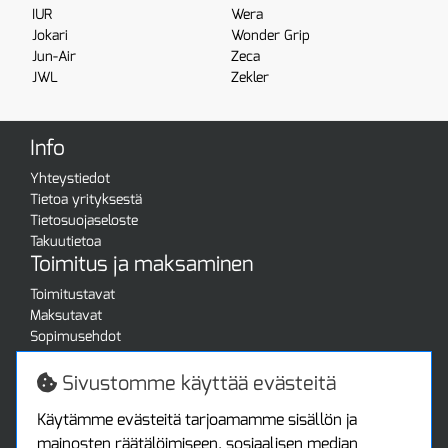
IUR
Wera
Jokari
Wonder Grip
Jun-Air
Zeca
JWL
Zekler
Info
Yhteystiedot
Tietoa yrityksestä
Tietosuojaseloste
Takuutietoa
Toimitus ja maksaminen
Toimitustavat
Maksutavat
Sopimusehdot
Turvallista ostamista
Jälleenmyyjille
Sivustomme käyttää evästeitä
Tax free / verovapaa myynti
Asiakastilini
Käytämme evästeitä tarjoamamme sisällön ja
mainosten räätälöimiseen, sosiaalisen median