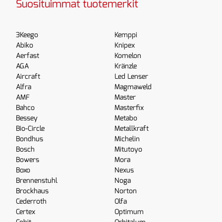
Suosituimmat tuotemerkit
3Keego
Kemppi
Abiko
Knipex
Aerfast
Komelon
AGA
Kränzle
Aircraft
Led Lenser
Alfra
Magmaweld
AMF
Master
Bahco
Masterfix
Bessey
Metabo
Bio-Circle
Metallkraft
Bondhus
Michelin
Bosch
Mitutoyo
Bowers
Mora
Boxo
Nexus
Brennenstuhl
Noga
Brockhaus
Norton
Cederroth
Olfa
Certex
Optimum