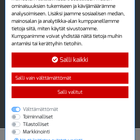
Asiakastili
ominaisuuksien tukemiseen ja kävijämäärämme
Luo tili
analysoimiseen. Lisäksi jaamme sosiaalisen median,
Kirjaudu sisään
mainosalan ja analytiikka-alan kumppaneillemme
Ota yhteyttä
tietoja siitä, miten käytät sivustoamme.
Protools Oy
Kumppanimme voivat yhdistää näitä tietoja muihin
antamiisi tai kerättyihin tietoihin.
Tuottajankatu 13
04440 Järvenpää
Salli kaikki
Puh: (09) 7515 4700
info@protools.fi
Uutiskirje
Salli vain välttämättömät
Tilaa maksuton uutiskirjeemme
Salli valitut
Välttämättömät
Toiminnalliset
Tilastolliset
Markkinointi