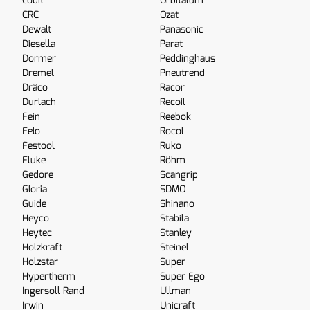
Cobit
Orbitalum
CRC
Ozat
Dewalt
Panasonic
Diesella
Parat
Dormer
Peddinghaus
Dremel
Pneutrend
Dräco
Racor
Durlach
Recoil
Fein
Reebok
Felo
Rocol
Festool
Ruko
Fluke
Röhm
Gedore
Scangrip
Gloria
SDMO
Guide
Shinano
Heyco
Stabila
Heytec
Stanley
Holzkraft
Steinel
Holzstar
Super
Hypertherm
Super Ego
Ingersoll Rand
Ullman
Irwin
Unicraft