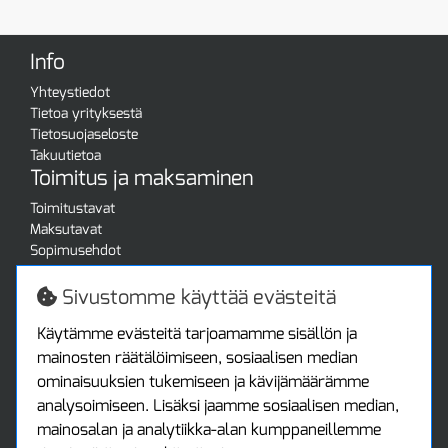
Info
Yhteystiedot
Tietoa yrityksestä
Tietosuojaseloste
Takuutietoa
Toimitus ja maksaminen
Toimitustavat
Maksutavat
Sopimusehdot
Turvallista ostamista
Jälleenmyyjille
Sivustomme käyttää evästeitä
Tax free / verovapaa myynti
Asiakastilini
Käytämme evästeitä tarjoamamme sisällön ja
mainosten räätälöimiseen, sosiaalisen median
Asiakastili
ominaisuuksien tukemiseen ja kävijämäärämme
Luo tili
analysoimiseen. Lisäksi jaamme sosiaalisen median,
Kirjaudu sisään
mainosalan ja analytiikka-alan kumppaneillemme