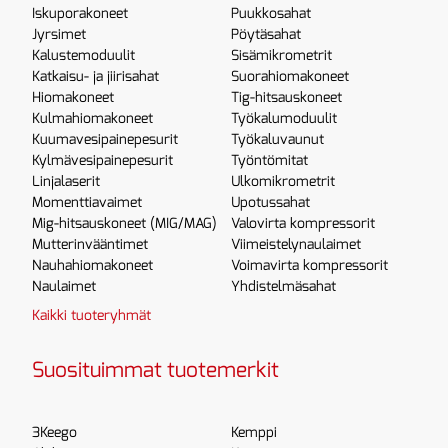
Iskuporakoneet
Puukkosahat
Jyrsimet
Pöytäsahat
Kalustemoduulit
Sisämikrometrit
Katkaisu- ja jiirisahat
Suorahiomakoneet
Hiomakoneet
Tig-hitsauskoneet
Kulmahiomakoneet
Työkalumoduulit
Kuumavesipainepesurit
Työkaluvaunut
Kylmävesipainepesurit
Työntömitat
Linjalaserit
Ulkomikrometrit
Momenttiavaimet
Upotussahat
Mig-hitsauskoneet (MIG/MAG)
Valovirta kompressorit
Mutterinvääntimet
Viimeistelynaulaimet
Nauhahiomakoneet
Voimavirta kompressorit
Naulaimet
Yhdistelmäsahat
Kaikki tuoteryhmät
Suosituimmat tuotemerkit
3Keego
Kemppi