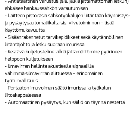
- Antistaattinen varustus (sis. jälkiä jättämättömän letkun)
ehkäisee hankaussähkön varautumisen
- Laitteen pistorasia sähkötyökalujen liitäntään käynnistys-
ja pysäytysautomatiikalla sis. viivetoiminnon – lisää
käyttömukavuutta
- Sisäänrakennetut tarvikepidikkeet sekä käytännöllinen
liitäntäjohto ja letku suoraan imurissa
- Kestävä kuljetusteline jälkiä jättämättömine pyörineen
helppoon kuljetukseen
- Ilmavirran hallinta akustisella signaalilla
vähimmäisilmavirran alittuessa – erinomainen
työturvallisuus
- Portaaton imuvoiman säätö imurissa ja työkalun
liitoskappaleessa
- Automaattinen pysäytys, kun säiliö on täynnä nestettä