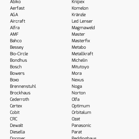
Abiko
Knipex
Aerfast
Komelon
AGA
Kränzle
Aircraft
Led Lenser
Alfra
Magmaweld
AMF
Master
Bahco
Masterfix
Bessey
Metabo
Bio-Circle
Metallkraft
Bondhus
Michelin
Bosch
Mitutoyo
Bowers
Mora
Boxo
Nexus
Brennenstuhl
Noga
Brockhaus
Norton
Cederroth
Olfa
Certex
Optimum
Cobit
Orbitalum
CRC
Ozat
Dewalt
Panasonic
Diesella
Parat
Dormer
Peddinghaus