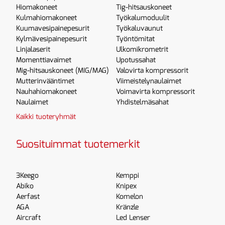
Hiomakoneet
Tig-hitsauskoneet
Kulmahiomakoneet
Työkalumoduulit
Kuumavesipainepesurit
Työkaluvaunut
Kylmävesipainepesurit
Työntömitat
Linjalaserit
Ulkomikrometrit
Momenttiavaimet
Upotussahat
Mig-hitsauskoneet (MIG/MAG)
Valovirta kompressorit
Mutterinvääntimet
Viimeistelynaulaimet
Nauhahiomakoneet
Voimavirta kompressorit
Naulaimet
Yhdistelmäsahat
Kaikki tuoteryhmät
Suosituimmat tuotemerkit
3Keego
Kemppi
Abiko
Knipex
Aerfast
Komelon
AGA
Kränzle
Aircraft
Led Lenser