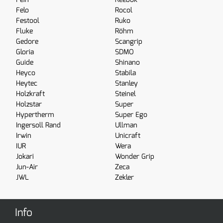
Felo
Rocol
Festool
Ruko
Fluke
Röhm
Gedore
Scangrip
Gloria
SDMO
Guide
Shinano
Heyco
Stabila
Heytec
Stanley
Holzkraft
Steinel
Holzstar
Super
Hypertherm
Super Ego
Ingersoll Rand
Ullman
Irwin
Unicraft
IUR
Wera
Jokari
Wonder Grip
Jun-Air
Zeca
JWL
Zekler
Info