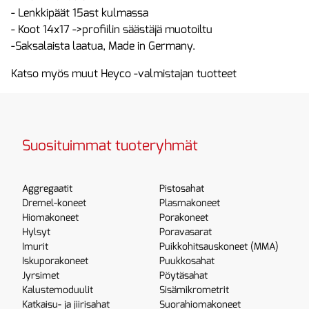
- Lenkkipäät 15ast kulmassa
- Koot 14x17 ->profiilin säästäjä muotoiltu
-Saksalaista laatua, Made in Germany.
Katso myös muut Heyco -valmistajan tuotteet
Suosituimmat tuoteryhmät
Aggregaatit
Pistosahat
Dremel-koneet
Plasmakoneet
Hiomakoneet
Porakoneet
Hylsyt
Poravasarat
Imurit
Puikkohitsauskoneet (MMA)
Iskuporakoneet
Puukkosahat
Jyrsimet
Pöytäsahat
Kalustemoduulit
Sisämikrometrit
Katkaisu- ja jiirisahat
Suorahiomakoneet