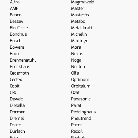
Alfra
Magmaweld
AMF
Master
Bahco
Masterfix
Bessey
Metabo
Bio-Circle
Metallkraft
Bondhus
Michelin
Bosch
Mitutoyo
Bowers
Mora
Boxo
Nexus
Brennenstuhl
Noga
Brockhaus
Norton
Cederroth
Olfa
Certex
Optimum
Cobit
Orbitalum
CRC
Ozat
Dewalt
Panasonic
Diesella
Parat
Dormer
Peddinghaus
Dremel
Pneutrend
Dräco
Racor
Durlach
Recoil
Fein
Reebok