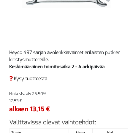
Heyco 497 sarjan avolenkkiavaimet erilaisten putkien
kiristysmuttereille.
Keskimääräinen toimitusaika 2 - 4 arkipäivää
Kysy tuotteesta
Hinta sis. alv 25.50%
17,53 €
alkaen 13,15 €
Valittavissa olevat vaihtoehdot:
Kpl
Tuote
Hinta