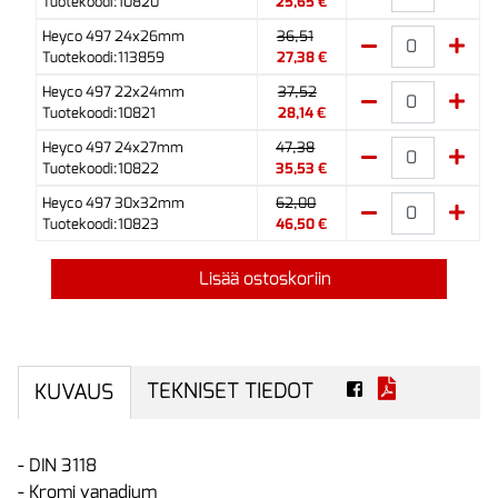
Tuotekoodi:10820
25,65 €
Heyco 497 24x26mm
36,51
Tuotekoodi:113859
27,38 €
Heyco 497 22x24mm
37,52
Tuotekoodi:10821
28,14 €
Heyco 497 24x27mm
47,38
Tuotekoodi:10822
35,53 €
Heyco 497 30x32mm
62,00
Tuotekoodi:10823
46,50 €
Lisää ostoskoriin
TEKNISET TIEDOT
KUVAUS
- DIN 3118
- Kromi vanadium