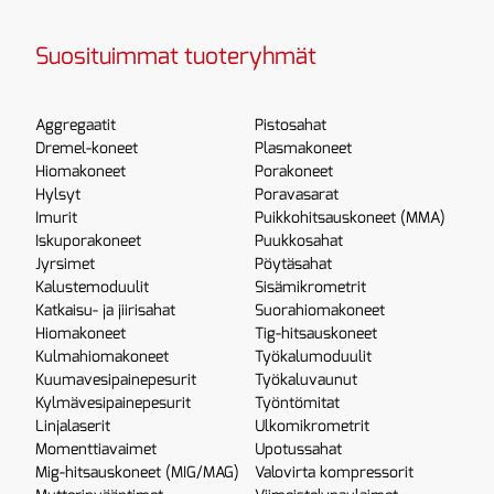
Suosituimmat tuoteryhmät
Aggregaatit
Pistosahat
Dremel-koneet
Plasmakoneet
Hiomakoneet
Porakoneet
Hylsyt
Poravasarat
Imurit
Puikkohitsauskoneet (MMA)
Iskuporakoneet
Puukkosahat
Jyrsimet
Pöytäsahat
Kalustemoduulit
Sisämikrometrit
Katkaisu- ja jiirisahat
Suorahiomakoneet
Hiomakoneet
Tig-hitsauskoneet
Kulmahiomakoneet
Työkalumoduulit
Kuumavesipainepesurit
Työkaluvaunut
Kylmävesipainepesurit
Työntömitat
Linjalaserit
Ulkomikrometrit
Momenttiavaimet
Upotussahat
Mig-hitsauskoneet (MIG/MAG)
Valovirta kompressorit