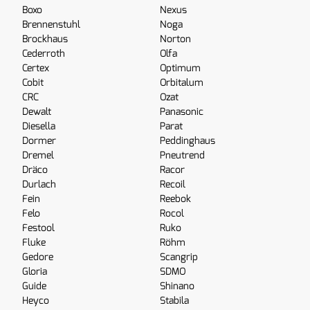
Boxo
Nexus
Brennenstuhl
Noga
Brockhaus
Norton
Cederroth
Olfa
Certex
Optimum
Cobit
Orbitalum
CRC
Ozat
Dewalt
Panasonic
Diesella
Parat
Dormer
Peddinghaus
Dremel
Pneutrend
Dräco
Racor
Durlach
Recoil
Fein
Reebok
Felo
Rocol
Festool
Ruko
Fluke
Röhm
Gedore
Scangrip
Gloria
SDMO
Guide
Shinano
Heyco
Stabila