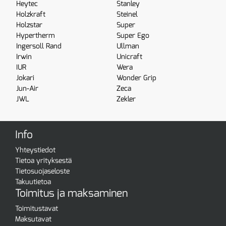
Heytec
Stanley
Holzkraft
Steinel
Holzstar
Super
Hypertherm
Super Ego
Ingersoll Rand
Ullman
Irwin
Unicraft
IUR
Wera
Jokari
Wonder Grip
Jun-Air
Zeca
JWL
Zekler
Info
Yhteystiedot
Tietoa yrityksestä
Tietosuojaseloste
Takuutietoa
Toimitus ja maksaminen
Toimitustavat
Maksutavat