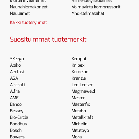
Mutterinvääntimet
Viimeistelynaulaimet
Nauhahiomakoneet
Voimavirta kompressorit
Naulaimet
Yhdistelmäsahat
Kaikki tuoteryhmät
Suosituimmat tuotemerkit
3Keego
Kemppi
Abiko
Knipex
Aerfast
Komelon
AGA
Kränzle
Aircraft
Led Lenser
Alfra
Magmaweld
AMF
Master
Bahco
Masterfix
Bessey
Metabo
Bio-Circle
Metallkraft
Bondhus
Michelin
Bosch
Mitutoyo
Bowers
Mora