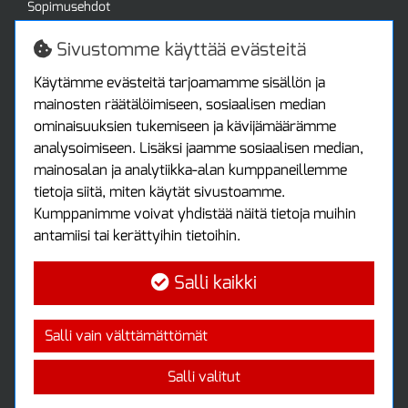
Sopimusehdot
Turvallista ostamista
Jälleenmyyjille
Sivustomme käyttää evästeitä
Tax free / verovapaa myynti
Asiakastilini
Käytämme evästeitä tarjoamamme sisällön ja
mainosten räätälöimiseen, sosiaalisen median
Asiakastili
ominaisuuksien tukemiseen ja kävijämäärämme
Luo tili
analysoimiseen. Lisäksi jaamme sosiaalisen median,
Kirjaudu sisään
mainosalan ja analytiikka-alan kumppaneillemme
Ota yhteyttä
tietoja siitä, miten käytät sivustoamme.
Protools Oy
Kumppanimme voivat yhdistää näitä tietoja muihin
antamiisi tai kerättyihin tietoihin.
Tuottajankatu 13
04440 Järvenpää
Salli kaikki
Puh: (09) 7515 4700
info@protools.fi
Uutiskirje
Salli vain välttämättömät
Tilaa maksuton uutiskirjeemme
Salli valitut