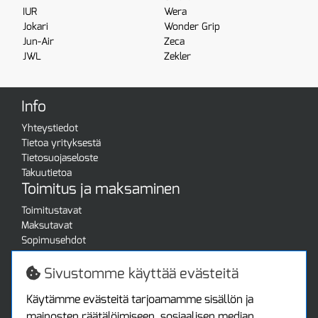
IUR
Wera
Jokari
Wonder Grip
Jun-Air
Zeca
JWL
Zekler
Info
Yhteystiedot
Tietoa yrityksestä
Tietosuojaseloste
Takuutietoa
Toimitus ja maksaminen
Toimitustavat
Maksutavat
Sopimusehdot
Turvallista ostamista
Jälleenmyyjille
Sivustomme käyttää evästeitä
Tax free / verovapaa myynti
Asiakastilini
Käytämme evästeitä tarjoamamme sisällön ja
mainosten räätälöimiseen, sosiaalisen median