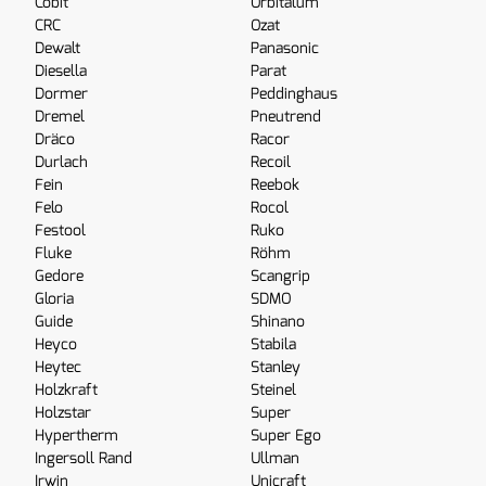
Cobit
Orbitalum
CRC
Ozat
Dewalt
Panasonic
Diesella
Parat
Dormer
Peddinghaus
Dremel
Pneutrend
Dräco
Racor
Durlach
Recoil
Fein
Reebok
Felo
Rocol
Festool
Ruko
Fluke
Röhm
Gedore
Scangrip
Gloria
SDMO
Guide
Shinano
Heyco
Stabila
Heytec
Stanley
Holzkraft
Steinel
Holzstar
Super
Hypertherm
Super Ego
Ingersoll Rand
Ullman
Irwin
Unicraft