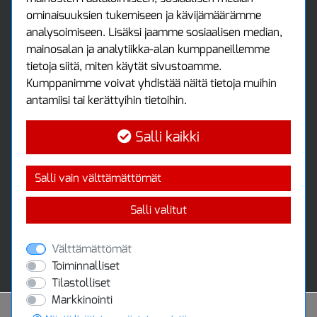
Asiakastili
ominaisuuksien tukemiseen ja kävijämäärämme
Luo tili
analysoimiseen. Lisäksi jaamme sosiaalisen median,
Kirjaudu sisään
mainosalan ja analytiikka-alan kumppaneillemme
Ota yhteyttä
tietoja siitä, miten käytät sivustoamme.
Protools Oy
Kumppanimme voivat yhdistää näitä tietoja muihin
antamiisi tai kerättyihin tietoihin.
Tuottajankatu 13
04440 Järvenpää
Salli kaikki
Puh: (09) 7515 4700
info@protools.fi
Uutiskirje
Salli vain välttämättömät
Tilaa maksuton uutiskirjeemme
Salli valitut
Välttämättömät
Toiminnalliset
Tilastolliset
Markkinointi