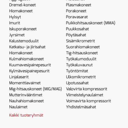
Dremel-koneet
Plasmakoneet
Hiomakoneet
Porakoneet
Hylsyt
Poravasarat
Imurit
Puikkohitsauskoneet (MMA)
Iskuporakoneet
Puukkosahat
Jyrsimet
Pöytäsahat
Kalustemoduulit
Sisämikrometrit
Katkaisu- ja jiirisahat
Suorahiomakoneet
Hiomakoneet
Tig-hitsauskoneet
Kulmahiomakoneet
Työkalumoduulit
Kuumavesipainepesurit
Työkaluvaunut
Kylmävesipainepesurit
Työntömitat
Linjalaserit
Ulkomikrometrit
Momenttiavaimet
Upotussahat
Mig-hitsauskoneet (MIG/MAG)
Valovirta kompressorit
Mutterinvääntimet
Viimeistelynaulaimet
Nauhahiomakoneet
Voimavirta kompressorit
Naulaimet
Yhdistelmäsahat
Kaikki tuoteryhmät