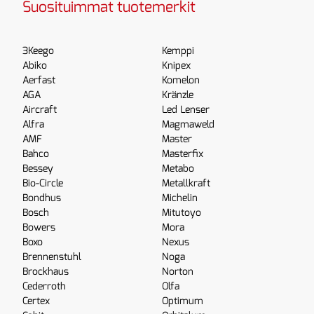
Suosituimmat tuotemerkit
3Keego
Kemppi
Abiko
Knipex
Aerfast
Komelon
AGA
Kränzle
Aircraft
Led Lenser
Alfra
Magmaweld
AMF
Master
Bahco
Masterfix
Bessey
Metabo
Bio-Circle
Metallkraft
Bondhus
Michelin
Bosch
Mitutoyo
Bowers
Mora
Boxo
Nexus
Brennenstuhl
Noga
Brockhaus
Norton
Cederroth
Olfa
Certex
Optimum