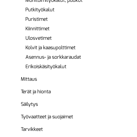
Monitoimityökalut, puukot
Putkityökalut
Puristimet
Kiinnittimet
Ulosvetimet
Kolvit ja kaasupolttimet
Asennus- ja sorkkaraudat
Erikoiskäsityökalut
Mittaus
Terät ja hionta
Säilytys
Työvaatteet ja suojaimet
Tarvikkeet