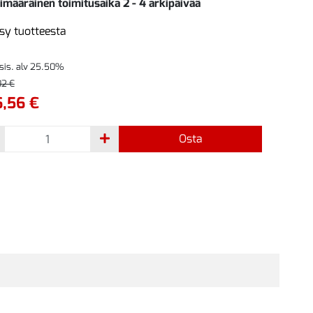
imääräinen toimitusaika 2 - 4 arkipäivää
sy tuotteesta
 sis. alv 25.50%
02 €
,56 €
Osta