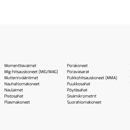
Momenttiavaimet
Porakoneet
Mig-hitsauskoneet (MIG/MAG)
Poravasarat
Mutterinvääntimet
Puikkohitsauskoneet (MMA)
Nauhahiomakoneet
Puukkosahat
Naulaimet
Pöytäsahat
Pistosahat
Sisämikrometrit
Plasmakoneet
Suorahiomakoneet