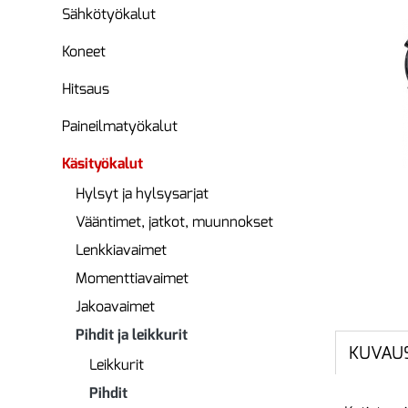
Sähkötyökalut
Koneet
Hitsaus
Paineilmatyökalut
Käsityökalut
Hylsyt ja hylsysarjat
Vääntimet, jatkot, muunnokset
Lenkkiavaimet
Momenttiavaimet
Jakoavaimet
Pihdit ja leikkurit
KUVAU
Leikkurit
Pihdit