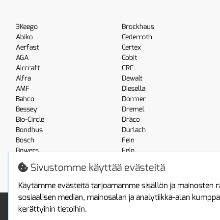
3Keego
Brockhaus
Abiko
Cederroth
Aerfast
Certex
AGA
Cobit
Aircraft
CRC
Alfra
Dewalt
AMF
Diesella
Bahco
Dormer
Bessey
Dremel
Bio-Circle
Dräco
Bondhus
Durlach
Bosch
Fein
Bowers
Felo
Boxo
Festool
Sivustomme käyttää evästeitä
Brennenstuhl
Fluke
Käytämme evästeitä tarjoamamme sisällön ja mainosten rä
sosiaalisen median, mainosalan ja analytiikka-alan kumppa
Info
Toimitus ja maksa
kerättyihin tietoihin.