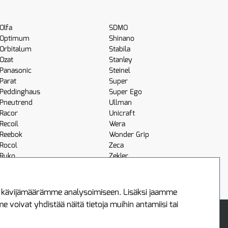
Olfa
SDMO
Optimum
Shinano
Orbitalum
Stabila
Ozat
Stanley
Panasonic
Steinel
Parat
Super
Peddinghaus
Super Ego
Pneutrend
Ullman
Racor
Unicraft
Recoil
Wera
Reebok
Wonder Grip
Rocol
Zeca
Ruko
Zekler
Röhm
Scangrip
a kävijämäärämme analysoimiseen. Lisäksi jaamme
voivat yhdistää näitä tietoja muihin antamiisi tai
 Oy
Uutiskirje