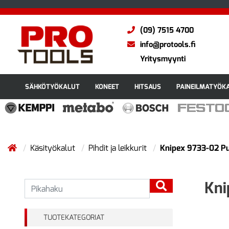
(09) 7515 4700
info@protools.fi
Yritysmyynti
SÄHKÖTYÖKALUT
KONEET
HITSAUS
PAINEILMATYÖK
Käsityökalut
Pihdit ja leikkurit
Knipex 9733-02 Pu
Kni
TUOTEKATEGORIAT