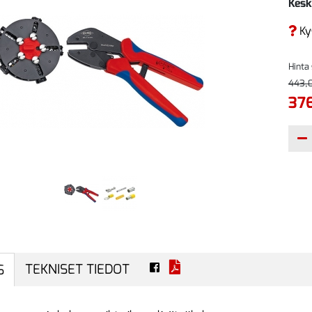
Kesk
Ky
Hinta
443,
376
TEKNISET TIEDOT
S