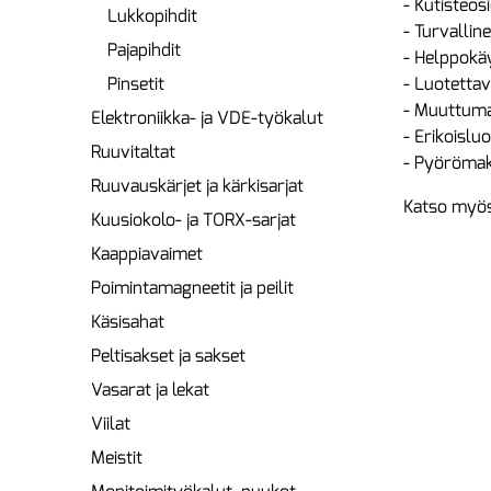
- Kutisteos
Lukkopihdit
- Turvallin
Pajapihdit
- Helppokäy
Pinsetit
- Luotettav
- Muuttumat
Elektroniikka- ja VDE-työkalut
- Erikoislu
Ruuvitaltat
- Pyörömaka
Ruuvauskärjet ja kärkisarjat
Katso myös
Kuusiokolo- ja TORX-sarjat
Kaappiavaimet
Poimintamagneetit ja peilit
Käsisahat
Peltisakset ja sakset
Vasarat ja lekat
Viilat
Meistit