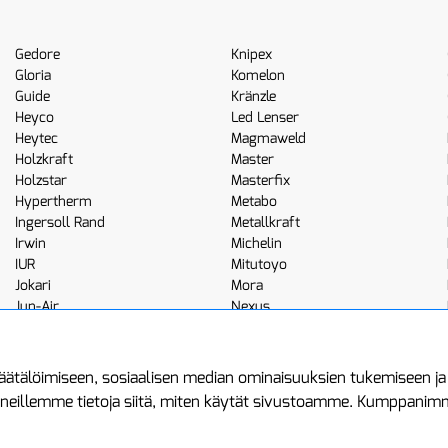
Gedore
Knipex
Gloria
Komelon
Guide
Kränzle
Heyco
Led Lenser
Heytec
Magmaweld
Holzkraft
Master
Holzstar
Masterfix
Hypertherm
Metabo
Ingersoll Rand
Metallkraft
Irwin
Michelin
IUR
Mitutoyo
Jokari
Mora
Jun-Air
Nexus
JWL
Noga
Kemppi
Norton
ätälöimiseen, sosiaalisen median ominaisuuksien tukemiseen j
neillemme tietoja siitä, miten käytät sivustoamme. Kumppanimme 
minen
Asiakastilini
Protools