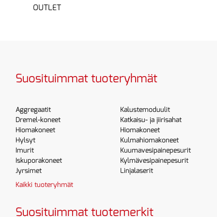
OUTLET
Suosituimmat tuoteryhmät
Aggregaatit
Kalustemoduulit
Dremel-koneet
Katkaisu- ja jiirisahat
Hiomakoneet
Hiomakoneet
Hylsyt
Kulmahiomakoneet
Imurit
Kuumavesipainepesurit
Iskuporakoneet
Kylmävesipainepesurit
Jyrsimet
Linjalaserit
Kaikki tuoteryhmät
Suosituimmat tuotemerkit