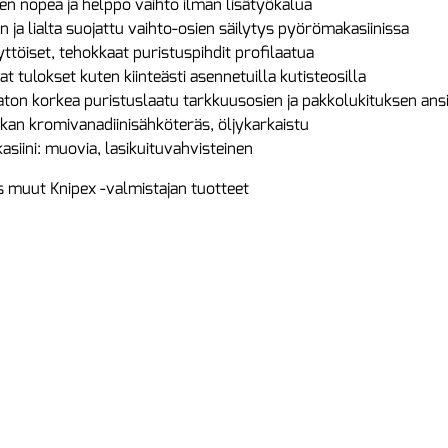
ien nopea ja helppo vaihto ilman lisätyökalua
en ja lialta suojattu vaihto-osien säilytys pyörömakasiinissa
ttöiset, tehokkaat puristuspihdit profilaatua
at tulokset kuten kiinteästi asennetuilla kutisteosilla
on korkea puristuslaatu tarkkuusosien ja pakkolukituksen ansi
okan kromivanadiinisähköteräs, öljykarkaistu
siini: muovia, lasikuituvahvisteinen
 muut Knipex -valmistajan tuotteet