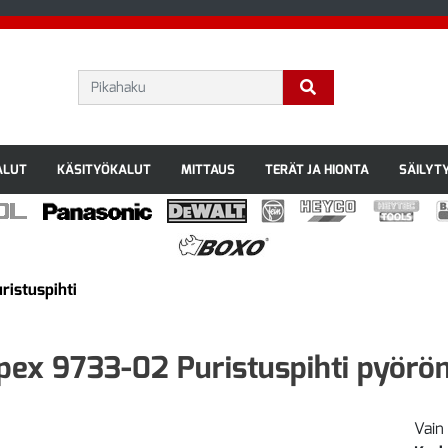
ALUT
KÄSITYÖKALUT
MITTAUS
TERÄT JA HIONTA
SÄILYT
ristuspihti
pex 9733-02 Puristuspihti pyöröm
Vain