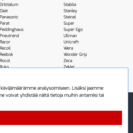
Orbitalum
Stabila
Ozat
Stanley
Panasonic
Steinel
Parat
Super
Peddinghaus
Super Ego
Pneutrend
Ullman
Racor
Unicraft
Recoil
Wera
Reebok
Wonder Grip
Rocol
Zeca
Ruko
Zekler
Röhm
Scangrip
a kävijämäärämme analysoimiseen. Lisäksi jaamme
voivat yhdistää näitä tietoja muihin antamiisi tai
 Oy
Uutiskirje
3
Tilaa maksuton uutiskirjeemme
ää
 4700