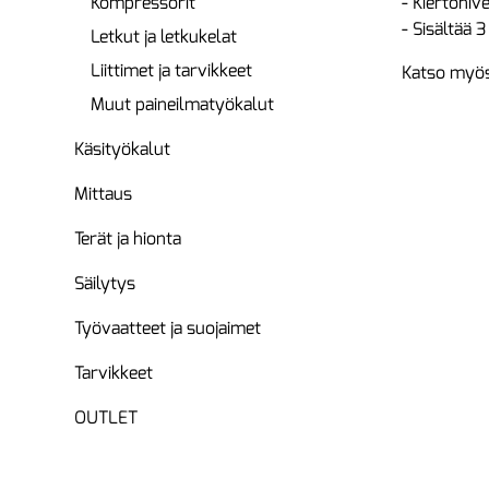
Kompressorit
- Kiertonive
- Sisältää 
Letkut ja letkukelat
Liittimet ja tarvikkeet
Katso myös
Muut paineilmatyökalut
Käsityökalut
Mittaus
Terät ja hionta
Säilytys
Työvaatteet ja suojaimet
Tarvikkeet
OUTLET