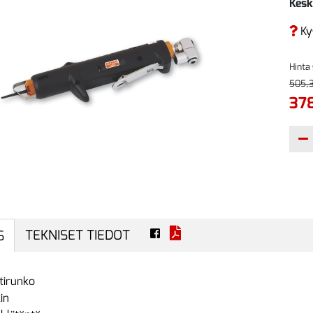
Kesk
Ky
Hinta
505,3
37
TEKNISET TIEDOT
S
tirunko
in