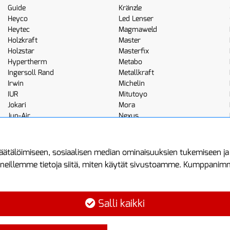
Guide
Kränzle
Heyco
Led Lenser
Heytec
Magmaweld
Holzkraft
Master
Holzstar
Masterfix
Hypertherm
Metabo
Ingersoll Rand
Metallkraft
Irwin
Michelin
IUR
Mitutoyo
Jokari
Mora
Jun-Air
Nexus
JWL
Noga
Kemppi
Norton
ätälöimiseen, sosiaalisen median ominaisuuksien tukemiseen j
neillemme tietoja siitä, miten käytät sivustoamme. Kumppanimme 
minen
Asiakastilini
Protools
Asiakastili
Tuottajankatu 1
Salli kaikki
Luo tili
04440 Järvenp
Kirjaudu sisään
Puh: (09) 7515