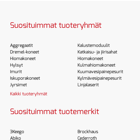
Suosituimmat tuoteryhmät
Aggregaatit
Kalustemoduulit
Dremel-koneet
Katkaisu- ja jiirisahat
Hiomakoneet
Hiomakoneet
Hylsyt
Kulmahiomakoneet
Imurit
Kuumavesipainepesurit
Iskuporakoneet
Kylmävesipainepesurit
Jyrsimet
Linjalaserit
Kaikki tuoteryhmät
Suosituimmat tuotemerkit
3Keego
Brockhaus
Abiko
Cederroth