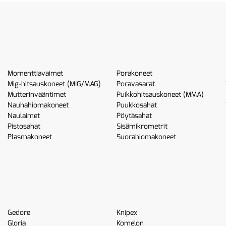
Momenttiavaimet
Porakoneet
Mig-hitsauskoneet (MIG/MAG)
Poravasarat
Mutterinvääntimet
Puikkohitsauskoneet (MMA)
Nauhahiomakoneet
Puukkosahat
Naulaimet
Pöytäsahat
Pistosahat
Sisämikrometrit
Plasmakoneet
Suorahiomakoneet
Gedore
Knipex
Gloria
Komelon