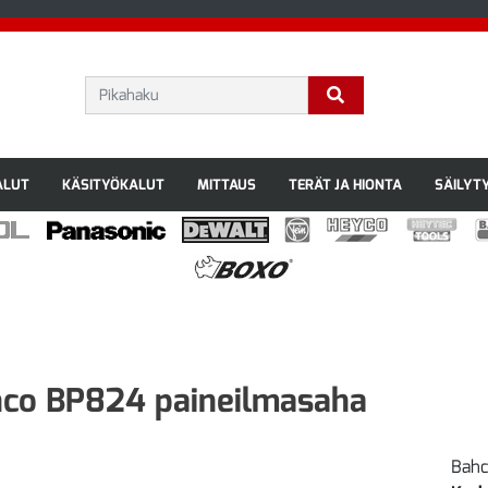
ALUT
KÄSITYÖKALUT
MITTAUS
TERÄT JA HIONTA
SÄILYT
co BP824 paineilmasaha
Bahc