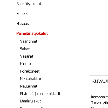
Sähkötyökalut
Koneet
Hitsaus
Paineilmatyökalut
Vääntimet
Sahat
Vasarat
Hionta
Porakoneet
Neulahakkurit
KUVAU
Naulaimet
Pistoolit ja painemittarit
- Komposiit
Maaliruiskut
- Turvakytk