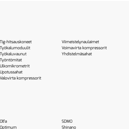
Tig-hitsauskoneet
Viimeistelynaulaimet
Työkalumoduulit
Voimavirta kompressorit
Työkaluvaunut
Yhdistelmäsahat
Työntömitat
Ulkomikrometrit
Upotussahat
Valovirta kompressorit
Olfa
SDMO
Optimum
Shinano