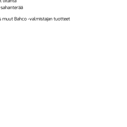
l liitäntä
3 sahanterää
 muut Bahco -valmistajan tuotteet