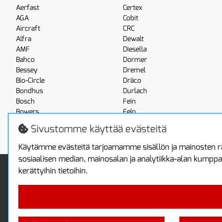
Aerfast
Certex
AGA
Cobit
Aircraft
CRC
Alfra
Dewalt
AMF
Diesella
Bahco
Dormer
Bessey
Dremel
Bio-Circle
Dräco
Bondhus
Durlach
Bosch
Fein
Bowers
Felo
Boxo
Festool
Sivustomme käyttää evästeitä
Brennenstuhl
Fluke
Käytämme evästeitä tarjoamamme sisällön ja mainosten rä
sosiaalisen median, mainosalan ja analytiikka-alan kumppa
Info
Toimitus ja maksa
kerättyihin tietoihin.
Yhteystiedot
Toimitustavat
Tietoa yrityksestä
Maksutavat
Tietosuojaseloste
Sopimusehdot
Takuutietoa
Turvallista ostamista