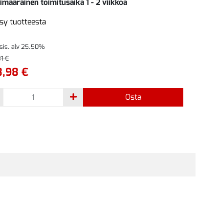
imääräinen toimitusaika 1 - 2 viikkoa
sy tuotteesta
 sis. alv 25.50%
1 €
8,98 €
Osta