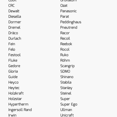
Cobit
Orbitalum
CRC
Ozat
Dewalt
Panasonic
Diesella
Parat
Dormer
Peddinghaus
Dremel
Pneutrend
Dräco
Racor
Durlach
Recoil
Fein
Reebok
Felo
Rocol
Festool
Ruko
Fluke
Röhm
Gedore
Scangrip
Gloria
SDMO
Guide
Shinano
Heyco
Stabila
Heytec
Stanley
Holzkraft
Steinel
Holzstar
Super
Hypertherm
Super Ego
Ingersoll Rand
Ullman
Irwin
Unicraft