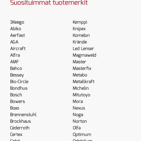
Suosituimmat tuotemerkit
3Keego
Kemppi
Abiko
Knipex
Aerfast
Komelon
AGA
Kränzle
Aircraft
Led Lenser
Alfra
Magmaweld
AMF
Master
Bahco
Masterfix
Bessey
Metabo
Bio-Circle
Metallkraft
Bondhus
Michelin
Bosch
Mitutoyo
Bowers
Mora
Boxo
Nexus
Brennenstuhl
Noga
Brockhaus
Norton
Cederroth
Olfa
Certex
Optimum