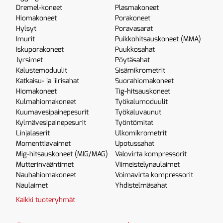
Dremel-koneet
Plasmakoneet
Hiomakoneet
Porakoneet
Hylsyt
Poravasarat
Imurit
Puikkohitsauskoneet (MMA)
Iskuporakoneet
Puukkosahat
Jyrsimet
Pöytäsahat
Kalustemoduulit
Sisämikrometrit
Katkaisu- ja jiirisahat
Suorahiomakoneet
Hiomakoneet
Tig-hitsauskoneet
Kulmahiomakoneet
Työkalumoduulit
Kuumavesipainepesurit
Työkaluvaunut
Kylmävesipainepesurit
Työntömitat
Linjalaserit
Ulkomikrometrit
Momenttiavaimet
Upotussahat
Mig-hitsauskoneet (MIG/MAG)
Valovirta kompressorit
Mutterinvääntimet
Viimeistelynaulaimet
Nauhahiomakoneet
Voimavirta kompressorit
Naulaimet
Yhdistelmäsahat
Kaikki tuoteryhmät