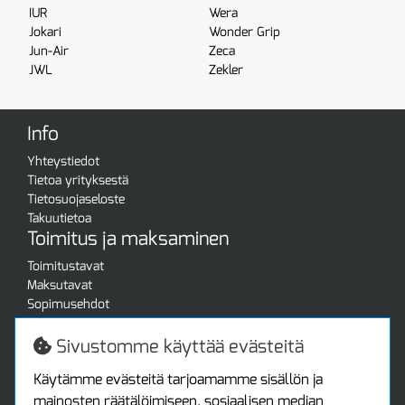
IUR
Wera
Jokari
Wonder Grip
Jun-Air
Zeca
JWL
Zekler
Info
Yhteystiedot
Tietoa yrityksestä
Tietosuojaseloste
Takuutietoa
Toimitus ja maksaminen
Toimitustavat
Maksutavat
Sopimusehdot
Turvallista ostamista
Jälleenmyyjille
Sivustomme käyttää evästeitä
Tax free / verovapaa myynti
Asiakastilini
Käytämme evästeitä tarjoamamme sisällön ja
mainosten räätälöimiseen, sosiaalisen median