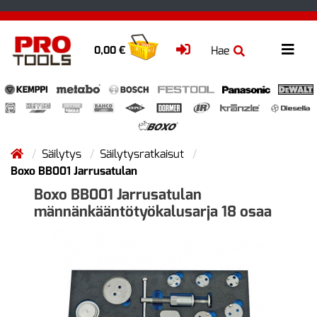
Hae
0,00 €
Säilytys
Säilytysratkaisut
Boxo BB001 Jarrusatulan
Boxo BB001 Jarrusatulan
männänkääntötyökalusarja 18 osaa