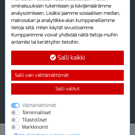
Asiakastili
ominaisuuksien tukemiseen ja kävijämäärämme
Luo tili
analysoimiseen. Lisäksi jaamme sosiaalisen median,
Kirjaudu sisään
mainosalan ja analytiikka-alan kumppaneillemme
Ota yhteyttä
tietoja siitä, miten käytät sivustoamme.
Protools Oy
Kumppanimme voivat yhdistää näitä tietoja muihin
antamiisi tai kerättyihin tietoihin.
Tuottajankatu 13
04440 Järvenpää
Salli kaikki
Puh: (09) 7515 4700
info@protools.fi
Uutiskirje
Salli vain välttämättömät
Tilaa maksuton uutiskirjeemme
Salli valitut
Välttämättömät
Toiminnalliset
Tilastolliset
Markkinointi