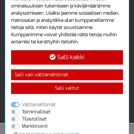
Asiakastili
ominaisuuksien tukemiseen ja kävijämäärämme
Luo tili
analysoimiseen. Lisäksi jaamme sosiaalisen median,
Kirjaudu sisään
mainosalan ja analytiikka-alan kumppaneillemme
Ota yhteyttä
tietoja siitä, miten käytät sivustoamme.
Protools Oy
Kumppanimme voivat yhdistää näitä tietoja muihin
antamiisi tai kerättyihin tietoihin.
Tuottajankatu 13
04440 Järvenpää
Salli kaikki
Puh: (09) 7515 4700
info@protools.fi
Uutiskirje
Salli vain välttämättömät
Tilaa maksuton uutiskirjeemme
Salli valitut
Välttämättömät
Toiminnalliset
Tilastolliset
Markkinointi