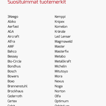
Suosituimmat tuotemerkit
3Keego
Kemppi
Abiko
Knipex
Aerfast
Komelon
AGA
Kränzle
Aircraft
Led Lenser
Alfra
Magmaweld
AMF
Master
Bahco
Masterfix
Bessey
Metabo
Bio-Circle
Metallkraft
Bondhus
Michelin
Bosch
Mitutoyo
Bowers
Mora
Boxo
Nexus
Brennenstuhl
Noga
Brockhaus
Norton
Cederroth
Olfa
Certex
Optimum