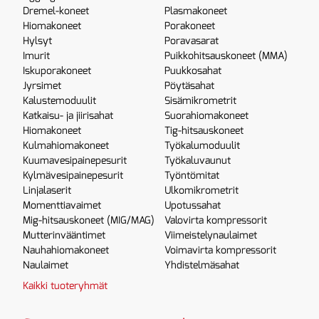
Dremel-koneet
Plasmakoneet
Hiomakoneet
Porakoneet
Hylsyt
Poravasarat
Imurit
Puikkohitsauskoneet (MMA)
Iskuporakoneet
Puukkosahat
Jyrsimet
Pöytäsahat
Kalustemoduulit
Sisämikrometrit
Katkaisu- ja jiirisahat
Suorahiomakoneet
Hiomakoneet
Tig-hitsauskoneet
Kulmahiomakoneet
Työkalumoduulit
Kuumavesipainepesurit
Työkaluvaunut
Kylmävesipainepesurit
Työntömitat
Linjalaserit
Ulkomikrometrit
Momenttiavaimet
Upotussahat
Mig-hitsauskoneet (MIG/MAG)
Valovirta kompressorit
Mutterinvääntimet
Viimeistelynaulaimet
Nauhahiomakoneet
Voimavirta kompressorit
Naulaimet
Yhdistelmäsahat
Kaikki tuoteryhmät