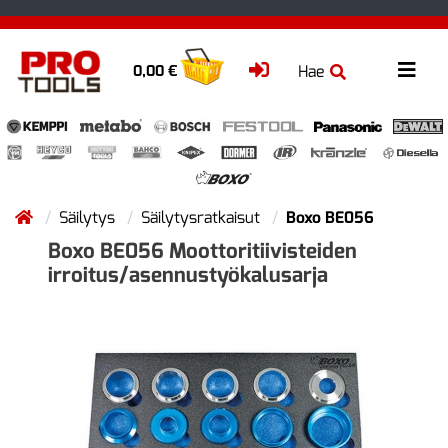
Hae
0,00 €
Säilytys
Säilytysratkaisut
Boxo BE056
Boxo BE056 Moottoritiivisteiden
irroitus/asennustyökalusarja