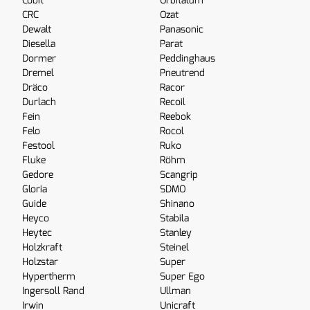
Cobit
Orbitalum
CRC
Ozat
Dewalt
Panasonic
Diesella
Parat
Dormer
Peddinghaus
Dremel
Pneutrend
Dräco
Racor
Durlach
Recoil
Fein
Reebok
Felo
Rocol
Festool
Ruko
Fluke
Röhm
Gedore
Scangrip
Gloria
SDMO
Guide
Shinano
Heyco
Stabila
Heytec
Stanley
Holzkraft
Steinel
Holzstar
Super
Hypertherm
Super Ego
Ingersoll Rand
Ullman
Irwin
Unicraft