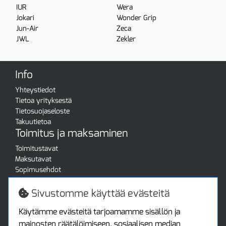
IUR
Wera
Jokari
Wonder Grip
Jun-Air
Zeca
JWL
Zekler
Info
Yhteystiedot
Tietoa yrityksestä
Tietosuojaseloste
Takuutietoa
Toimitus ja maksaminen
Toimitustavat
Maksutavat
Sopimusehdot
Turvallista ostamista
Jälleenmyyjille
Sivustomme käyttää evästeitä
Tax free / verovapaa myynti
Asiakastilini
Käytämme evästeitä tarjoamamme sisällön ja
mainosten räätälöimiseen, sosiaalisen median