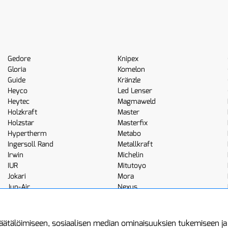
Gedore
Knipex
Gloria
Komelon
Guide
Kränzle
Heyco
Led Lenser
Heytec
Magmaweld
Holzkraft
Master
Holzstar
Masterfix
Hypertherm
Metabo
Ingersoll Rand
Metallkraft
Irwin
Michelin
IUR
Mitutoyo
Jokari
Mora
Jun-Air
Nexus
JWL
Noga
Kemppi
Norton
ätälöimiseen, sosiaalisen median ominaisuuksien tukemiseen j