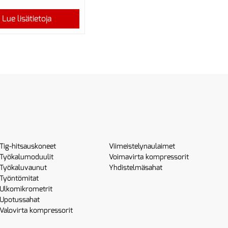
Lue lisätietoja
Tig-hitsauskoneet
Viimeistelynaulaimet
Työkalumoduulit
Voimavirta kompressorit
Työkaluvaunut
Yhdistelmäsahat
Työntömitat
Ulkomikrometrit
Upotussahat
Valovirta kompressorit