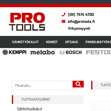
(09) 7515 4700
info@protools.fi
Yritysmyynti
SÄHKÖTYÖKALUT
KONEET
HITSAUS
PAINEILMATYÖK
TUOTE
TUOTEKATEGORIAT
Sähkötyökalut