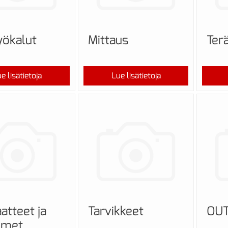
yökalut
Mittaus
Terä
e lisätietoja
Lue lisätietoja
atteet ja
Tarvikkeet
OU
imet