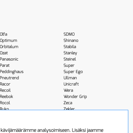
Olfa
SDMO
Optimum
Shinano
Orbitalum
Stabila
Ozat
Stanley
Panasonic
Steinel
Parat
Super
Peddinghaus
Super Ego
Pneutrend
Ullman
Racor
Unicraft
Recoil
Wera
Reebok
Wonder Grip
Rocol
Zeca
Ruko
Zekler
Röhm
Scangrip
a kävijämäärämme analysoimiseen. Lisäksi jaamme