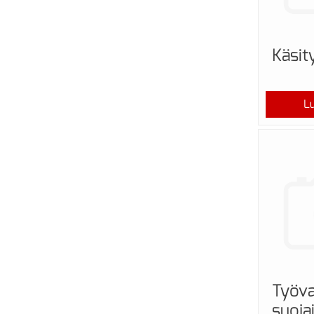
Käsit
Lu
Työva
suoja