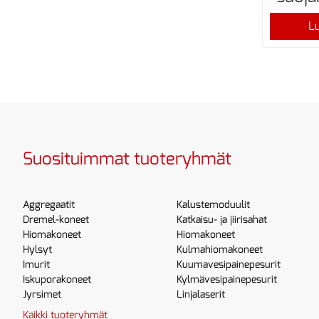
Lu
Suosituimmat tuoteryhmät
Aggregaatit
Kalustemoduulit
Dremel-koneet
Katkaisu- ja jiirisahat
Hiomakoneet
Hiomakoneet
Hylsyt
Kulmahiomakoneet
Imurit
Kuumavesipainepesurit
Iskuporakoneet
Kylmävesipainepesurit
Jyrsimet
Linjalaserit
Kaikki tuoteryhmät