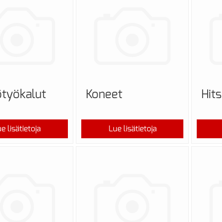
työkalut
Koneet
Hit
e lisätietoja
Lue lisätietoja