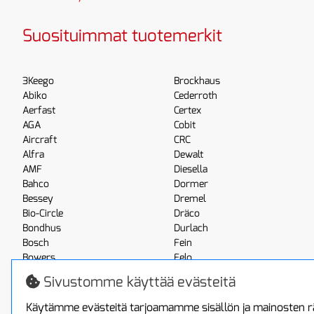
Suosituimmat tuotemerkit
3Keego
Brockhaus
Abiko
Cederroth
Aerfast
Certex
AGA
Cobit
Aircraft
CRC
Alfra
Dewalt
AMF
Diesella
Bahco
Dormer
Bessey
Dremel
Bio-Circle
Dräco
Bondhus
Durlach
Bosch
Fein
Bowers
Felo
Boxo
Festool
Sivustomme käyttää evästeitä
Brennenstuhl
Fluke
Käytämme evästeitä tarjoamamme sisällön ja mainosten rä