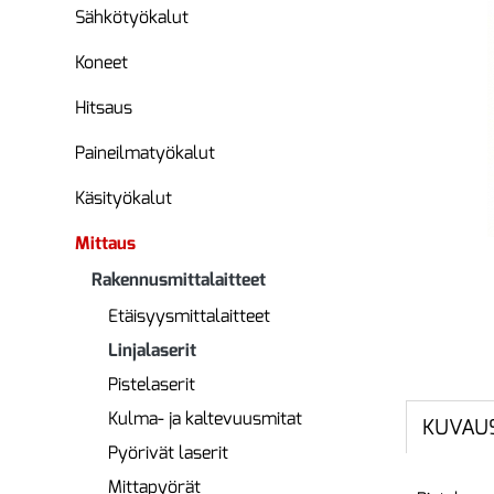
Sähkötyökalut
Koneet
Hitsaus
Paineilmatyökalut
Käsityökalut
Mittaus
Rakennusmittalaitteet
Etäisyysmittalaitteet
Linjalaserit
Pistelaserit
Kulma- ja kaltevuusmitat
KUVAU
Pyörivät laserit
Mittapyörät