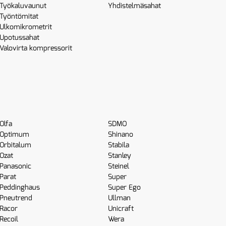
Työkaluvaunut
Yhdistelmäsahat
Työntömitat
Ulkomikrometrit
Upotussahat
Valovirta kompressorit
Olfa
SDMO
Optimum
Shinano
Orbitalum
Stabila
Ozat
Stanley
Panasonic
Steinel
Parat
Super
Peddinghaus
Super Ego
Pneutrend
Ullman
Racor
Unicraft
Recoil
Wera