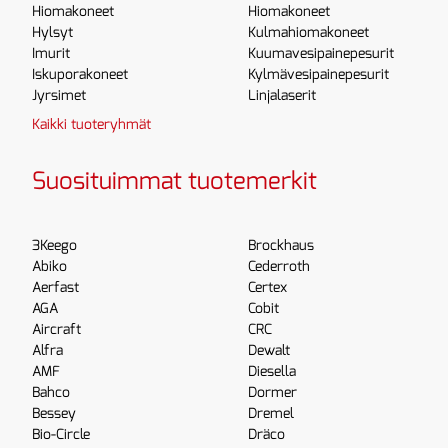
Hiomakoneet
Hiomakoneet
Hylsyt
Kulmahiomakoneet
Imurit
Kuumavesipainepesurit
Iskuporakoneet
Kylmävesipainepesurit
Jyrsimet
Linjalaserit
Kaikki tuoteryhmät
Suosituimmat tuotemerkit
3Keego
Brockhaus
Abiko
Cederroth
Aerfast
Certex
AGA
Cobit
Aircraft
CRC
Alfra
Dewalt
AMF
Diesella
Bahco
Dormer
Bessey
Dremel
Bio-Circle
Dräco