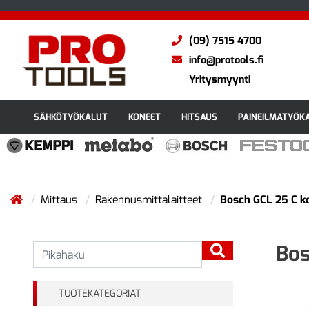
(09) 7515 4700
info@protools.fi
Yritysmyynti
SÄHKÖTYÖKALUT
KONEET
HITSAUS
PAINEILMATYÖK
Mittaus
Rakennusmittalaitteet
Bosch GCL 25 C k
Bos
TUOTEKATEGORIAT