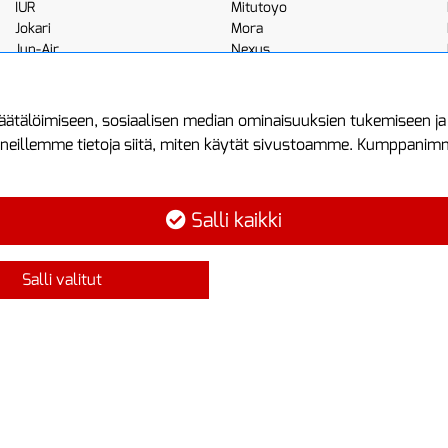
IUR
Mitutoyo
Jokari
Mora
Jun-Air
Nexus
JWL
Noga
Kemppi
Norton
ätälöimiseen, sosiaalisen median ominaisuuksien tukemiseen j
neillemme tietoja siitä, miten käytät sivustoamme. Kumppanimme 
minen
Asiakastilini
Protools
Asiakastili
Tuottajankatu 1
Salli kaikki
Luo tili
04440 Järvenp
Kirjaudu sisään
Puh: (09) 7515
Salli valitut
Ota yhteyttä
info@protools.f