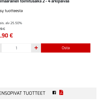
imääräinen toimitusaika 2 - 4 arkipäivää
sy tuotteesta
 sis. alv 25.50%
29 €
,90 €
Osta
ENSOPIVAT TUOTTEET