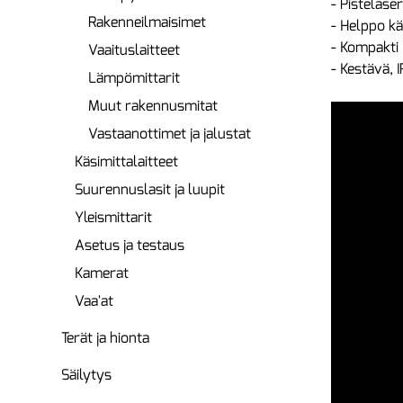
- Pistelase
Rakenneilmaisimet
- Helppo k
- Kompakti
Vaaituslaitteet
- Kestävä, 
Lämpömittarit
Muut rakennusmitat
Vastaanottimet ja jalustat
Käsimittalaitteet
Suurennuslasit ja luupit
Yleismittarit
Asetus ja testaus
Kamerat
Vaa'at
Terät ja hionta
Säilytys