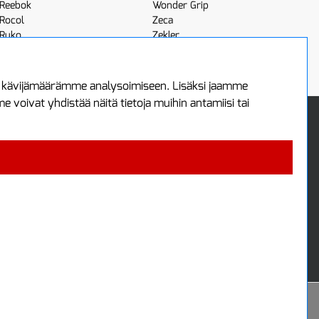
Reebok
Wonder Grip
Rocol
Zeca
Ruko
Zekler
Röhm
Scangrip
a kävijämäärämme analysoimiseen. Lisäksi jaamme
voivat yhdistää näitä tietoja muihin antamiisi tai
 Oy
Uutiskirje
3
Tilaa maksuton uutiskirjeemme
ää
 4700
i
Powered by