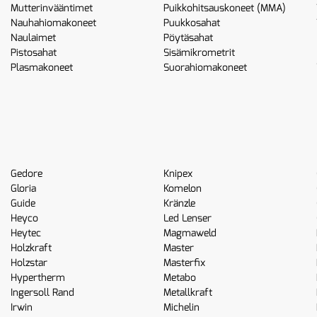
Mutterinvääntimet
Puikkohitsauskoneet (MMA)
Nauhahiomakoneet
Puukkosahat
Naulaimet
Pöytäsahat
Pistosahat
Sisämikrometrit
Plasmakoneet
Suorahiomakoneet
Gedore
Knipex
Gloria
Komelon
Guide
Kränzle
Heyco
Led Lenser
Heytec
Magmaweld
Holzkraft
Master
Holzstar
Masterfix
Hypertherm
Metabo
Ingersoll Rand
Metallkraft
Irwin
Michelin