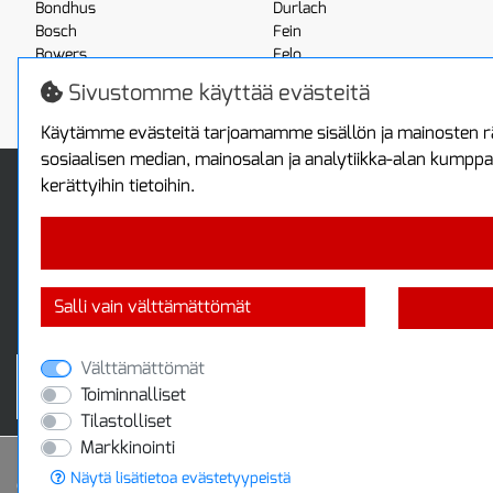
Bondhus
Durlach
Bosch
Fein
Bowers
Felo
Boxo
Festool
Sivustomme käyttää evästeitä
Brennenstuhl
Fluke
Käytämme evästeitä tarjoamamme sisällön ja mainosten rä
sosiaalisen median, mainosalan ja analytiikka-alan kumppa
Info
Toimitus ja maksa
kerättyihin tietoihin.
Yhteystiedot
Toimitustavat
Tietoa yrityksestä
Maksutavat
Tietosuojaseloste
Sopimusehdot
Takuutietoa
Turvallista ostamista
Salli vain välttämättömät
Jälleenmyyjille
Tax free / verovapaa myynti
Välttämättömät
Toiminnalliset
Tilastolliset
Markkinointi
Näytä lisätietoa evästetyypeistä
© 2020 Protools Oy