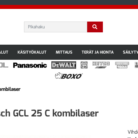
ALUT
KÄSITYÖKALUT
MITTAUS
TERÄT JA HIONTA
SÄILYT
ombilaser
ch GCL 25 C kombilaser
Vihd