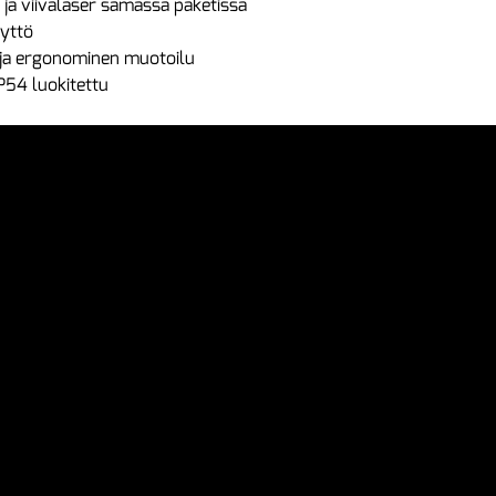
r ja viivalaser samassa paketissa
äyttö
 ja ergonominen muotoilu
IP54 luokitettu